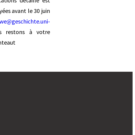
ations détaillé est
yées avant le 30 juin
ewe@geschichte.uni-
s restons à votre
anteaut