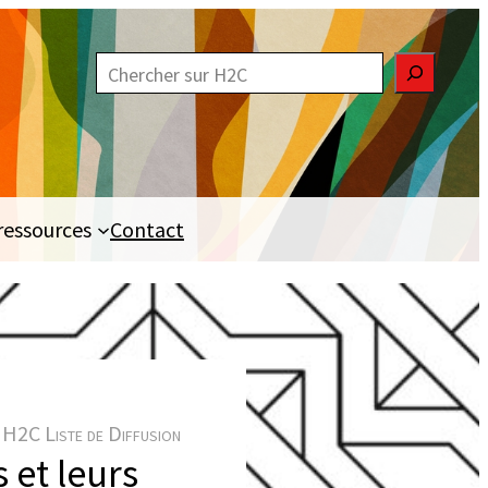
R
e
c
h
e
ressources
Contact
r
c
h
e
r
H2C Liste de Diffusion
s et leurs