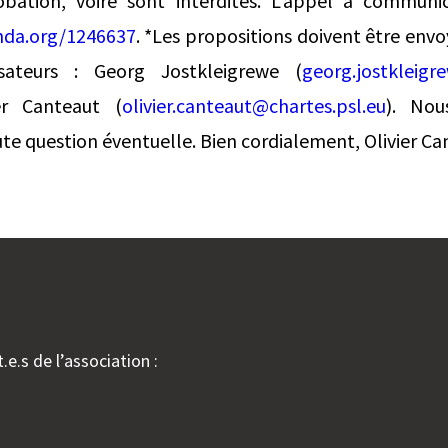
bation, voire sont interdites. L’appel à communic
nda.org/1246637
. *Les propositions doivent être envo
sateurs : Georg Jostkleigrewe (
georg.jostkleigr
er Canteaut (
olivier.canteaut@chartes.psl.eu
). Nou
ute question éventuelle. Bien cordialement, Olivier C
.e.s de l’association :