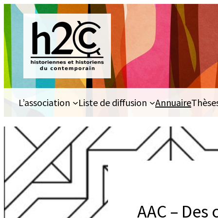
Aller
au
contenu
L’association
Liste de diffusion
Annuaire
Thèse
AAC – Des c