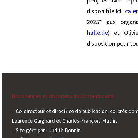
perçues avec répro
disponible ici :
cale
2025* aux organi
halle.de
) et Olivi
disposition pour to
Historiennes et Historiens du Contemporain
– Co-directeur et directrice de publication, co-président
Laurence Guignard et Charles-François Mathis
– Site géré par : Judith Bonnin