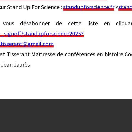
sur Stand Up For Science :
standupforscience.fr
<
stand
vous désabonner de cette liste en cliqu
_signoff/standupforscience2025?
tisserant@gmail.com
 Tisserant Maîtresse de conférences en histoire Co
 Jean Jaurès