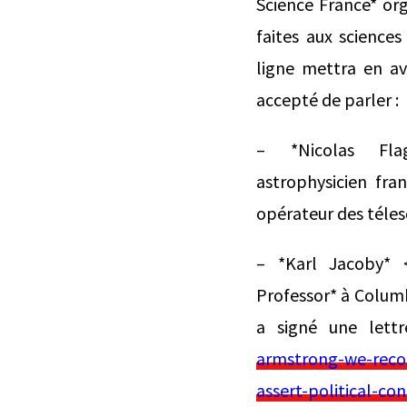
Science France* or
faites aux science
ligne mettra en av
accepté de parler :
– *Nicolas Fla
astrophysicien fra
opérateur des téle
– *⁠Karl Jacoby* 
Professor* à Columb
a signé une lett
armstrong-we-recog
assert-political-con