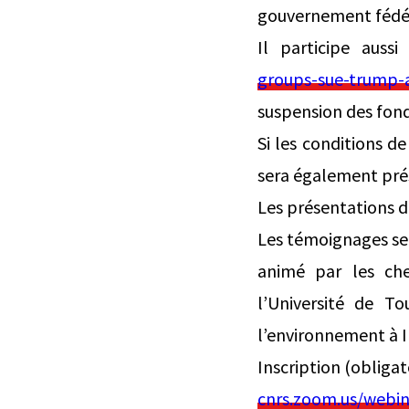
gouvernement fédéra
Il participe aussi
groups-sue-trump-a
suspension des fond
Si les conditions d
sera également pré
Les présentations d
Les témoignages ser
animé par les che
l’Université de T
l’environnement à I
Inscription (obligato
cnrs.zoom.us/webi