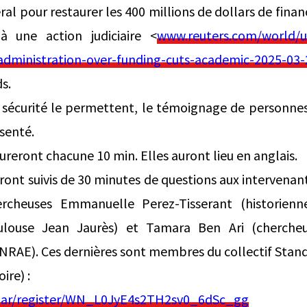
l pour restaurer les 400 millions de dollars de fin
 à une action judiciaire <
www.reuters.com/world/u
dministration-over-funding-cuts-academic-2025-03-
s.
e sécurité le permettent, le témoignage de personne
senté.
ureront chacune 10 min. Elles auront lieu en anglais.
ont suivis de 30 minutes de questions aux intervenant
rcheuses Emmanuelle Perez-Tisserant (historienn
oulouse Jean Jaurès) et Tamara Ben Ari (cherche
NRAE). Ces dernières sont membres du collectif Stand
ire) :
nar/register/WN_L0JyE4s2TH2sv0_6dSc_gg