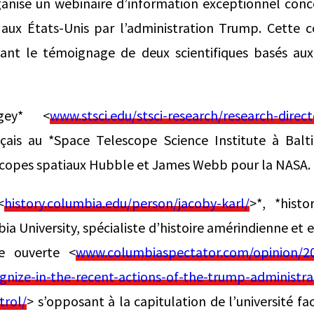
ganise un webinaire d’information exceptionnel conc
s aux États-Unis par l’administration Trump. Cette
ant le témoignage de deux scientifiques basés aux
gey* <
www.stsci.edu/stsci-research/research-direct
nçais au *Space Telescope Science Institute à Balti
scopes spatiaux Hubble et James Webb pour la NASA.
<
history.columbia.edu/person/jacoby-karl/
>*, *histo
ia University, spécialiste d’histoire amérindienne et 
re ouverte <
www.columbiaspectator.com/opinion/20
nize-in-the-recent-actions-of-the-trump-administrat
trol/
> s’opposant à la capitulation de l’université 