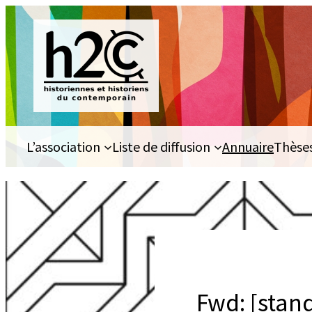
Aller
au
contenu
L’association
Liste de diffusion
Annuaire
Thèse
Fwd: [stan