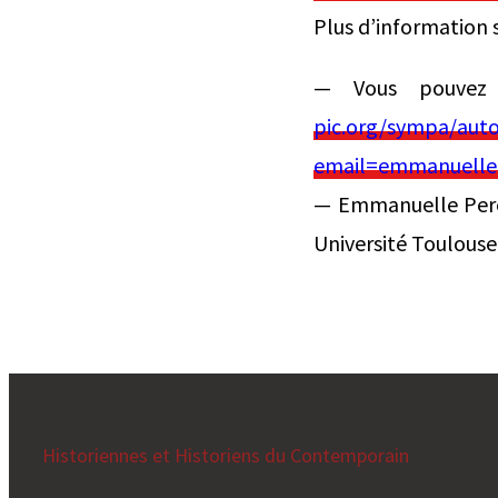
Plus d’information 
— Vous pouvez 
pic.org/sympa/auto
email=emmanuelle.
— Emmanuelle Perez
Université Toulouse
Historiennes et Historiens du Contemporain