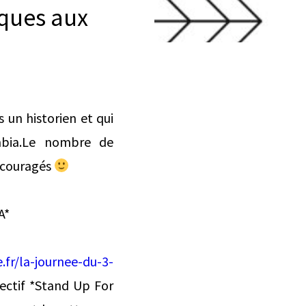
iques aux
un historien et qui
umbia.Le nombre de
encouragés
A*
.fr/la-journee-du-3-
llectif *Stand Up For