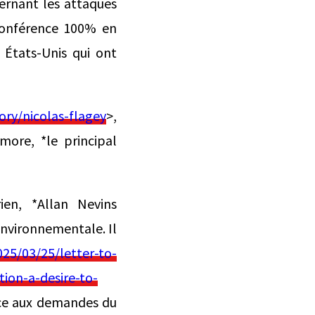
ernant les attaques
 conférence 100% en
 États-Unis qui ont
ory/nicolas-flagey
>,
more, *le principal
rien, *Allan Nevins
environnementale. Il
25/03/25/letter-to-
ion-a-desire-to-
face aux demandes du