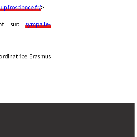
upfroscience.fr/
>
ant sur:
sympa.le-
ordinatrice Erasmus