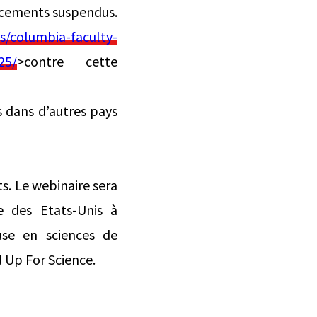
ancements suspendus.
s/columbia-faculty-
25/
>contre cette
s dans d’autres pays
s. Le webinaire sera
e des Etats-Unis à
use en sciences de
 Up For Science.