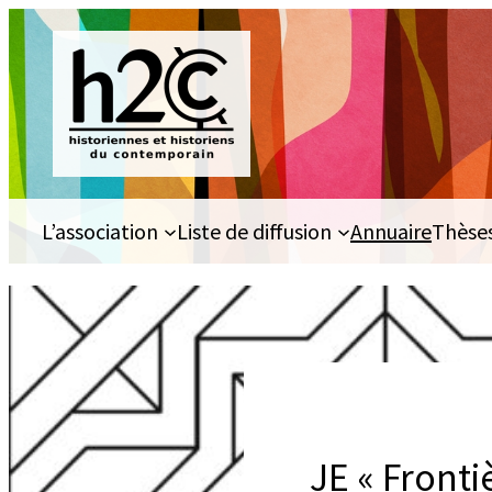
Aller
au
contenu
L’association
Liste de diffusion
Annuaire
Thèse
JE « Fronti