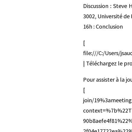
Discussion : Steve
3002, Université de 
16h : Conclusion
[
file:///C:/Users/
| Téléchargez le p
Pour assister à la j
[ https:
join/19%3ameeting
context=%7b%22Ti
90b8aefe4f81%22
2f04e17722ea%22%7d