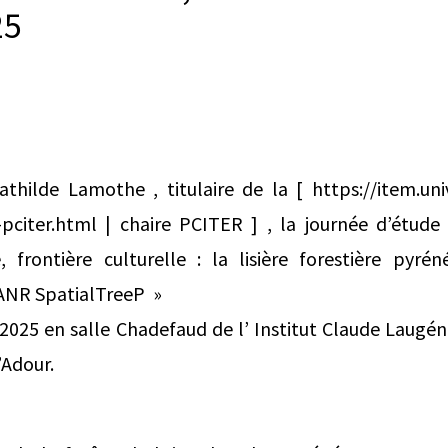
25
ilde Lamothe , titulaire de la [ https://item.univ-
e-pciter.html | chaire PCITER ] , la journée d’étude 
e, frontière culturelle : la lisière forestière pyré
’ANR SpatialTreeP »
l 2025 en salle Chadefaud de l’ Institut Claude Laugén
’Adour.