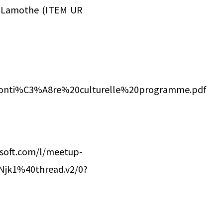
de Lamothe (ITEM UR
0fronti%C3%A8re%20culturelle%20programme.pdf
l/meetup-
Njk1%40thread.v2/0?