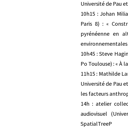
Université de Pau et
10h15 : Johan Mili
Paris 8) : « Constr
pyrénéenne en alt
environnementales
10h45 : Steve Hagi
Po Toulouse) : « À la
11h15 : Mathilde L
Université de Pau e
les facteurs anthrop
14h : atelier coll
audiovisuel (Univ
SpatialTreeP