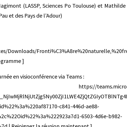
 Hagimont (LASSP, Sciences Po Toulouse) et Mathil
Pau et des Pays de l’Adour)
jsauces/Downloads/Fronti%C3%A8re%20naturelle,%2
rogramme ]
ournée en visioconférence via Teams :
//teams.microsoft.com/
_NjIwMjRlNjUtZjg5Ny00ZjI1LWE4ZjQtZGIyOTBlNTg4
d%22%3a%220af87170-c841-446d-ae88-
%2c%22Oid%22%3a%222923a7d1-6503-4d6e-b982-
 | Rejoignez la réunion maintenant ]