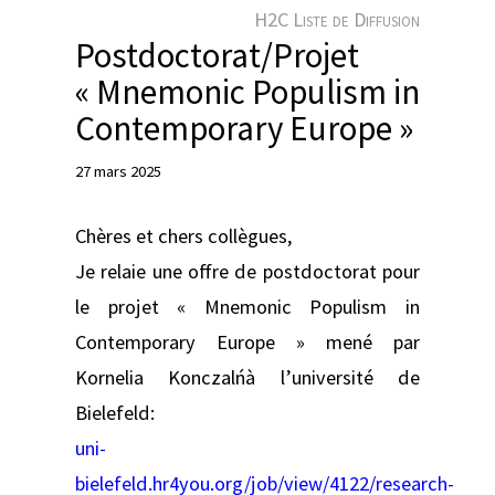
e
H2C Liste de Diffusion
r
Postdoctorat/Projet
« Mnemonic Populism in
Contemporary Europe »
27 mars 2025
Chères et chers collègues,
Je relaie une offre de postdoctorat pour
le projet « Mnemonic Populism in
Contemporary Europe » mené par
Kornelia Konczalńà l’université de
Bielefeld:
uni-
bielefeld.hr4you.org/job/view/4122/research-