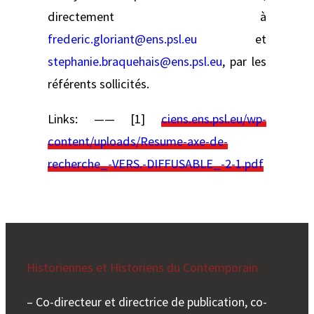
directement à
frederic.gloriant@ens.psl.eu
et
stephanie.braquehais@ens.psl.eu
, par les
référents sollicités.
Links: —— [1]
ciens.ens.psl.eu/wp-
content/uploads/Resume-axe-de-
recherche_-VERS.-DIFFUSABLE_-2-1.pdf
Historiennes et Historiens du Contemporain
– Co-directeur et directrice de publication, co-