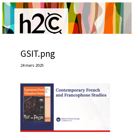
Aller
au
contenu
GSIT.png
R
24 mars 2025
e
c
h
e
r
c
h