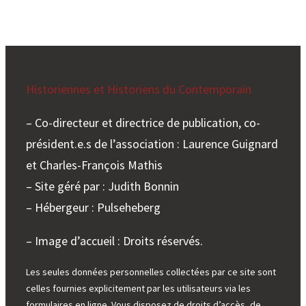
e
r
Historiennes et Historiens du Contemporain
– Co-directeur et directrice de publication, co-
président.e.s de l’association : Laurence Guignard
et Charles-François Mathis
– Site géré par : Judith Bonnin
– Hébergeur : Pulseheberg
– Image d’accueil : Droits réservés.
Les seules données personnelles collectées par ce site sont
celles fournies explicitement par les utilisateurs via les
formulaires en ligne. Vous disposez de droits d’accès, de