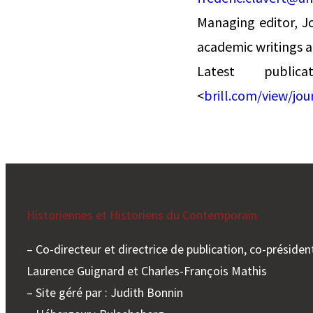
Managing editor, Jo
academic writings a
Latest publi
<
brill.com/view/jo
Historiennes et Historiens du Contemporain
– Co-directeur et directrice de publication, co-président
Laurence Guignard et Charles-François Mathis
– Site géré par : Judith Bonnin