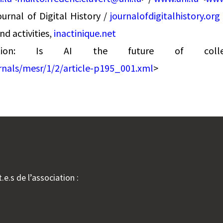
urnal of Digital History /
journalofdigitalhistory.org
nd activities,
inactinique.net
cation: Is AI the future of colle
urnals/mesr/1/2/article-p195_001.xml
>
.e.s de l’association :