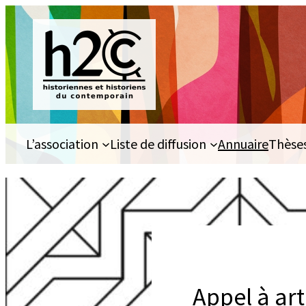
Aller
au
contenu
L’association
Liste de diffusion
Annuaire
Thèse
Appel à art