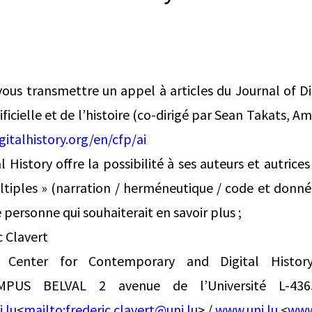
us transmettre un appel à articles du Journal of Di
tificielle et de l’histoire (co-dirigé par Sean Takats,
gitalhistory.org/en/cfp/ai
l History offre la possibilité à ses auteurs et autrices 
ltiples » (narration / herméneutique / code et donnée
 personne qui souhaiterait en savoir plus ;
c Clavert
T Center for Contemporary and Digital Histo
US BELVAL 2 avenue de l’Université L-4365 
.lu
<
mailto:
frederic.clavert@uni.lu
> /
www.uni.lu
<
www