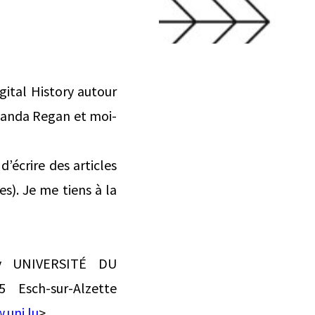
gital History autour
 Amanda Regan et moi-
d’écrire des articles
s). Je me tiens à la
ry UNIVERSITÉ DU
Esch-sur-Alzette
.uni.lu
>