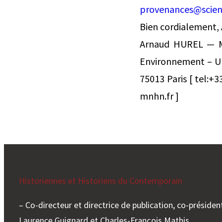
provenances@scien
Bien cordialement,
Arnaud HUREL — 
Environnement – U
75013 Paris [ tel:+33
mnhn.fr ]
Historiennes et Historiens du Contemporain
– Co-directeur et directrice de publication, co-président
Laurence Guignard et Charles-François Mathis