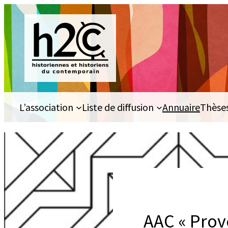
Aller
au
contenu
L’association
Liste de diffusion
Annuaire
Thèse
AAC « Prov