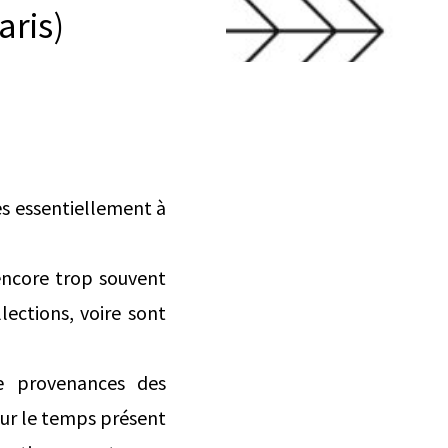
aris)
es essentiellement à
 encore trop souvent
ections, voire sont
de provenances des
our le temps présent