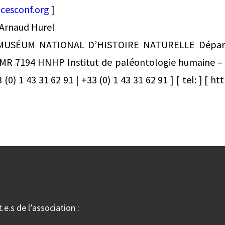
cesconf.org
]
 Arnaud Hurel
MUSÉUM NATIONAL D’HISTOIRE NATURELLE Dépa
MR 7194 HNHP Institut de paléontologie humaine – 
 (0) 1 43 31 62 91 | +33 (0) 1 43 31 62 91 ] [ tel: ] [ 
.e.s de l’association :