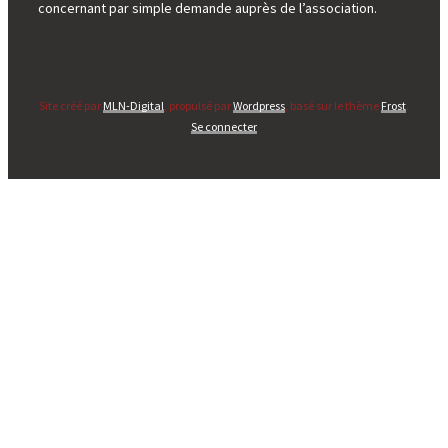
concernant par simple demande auprès de l’association.
Site créé par
MLN-Digital
, propulsé par
Wordpress
, basé sur le thème
Frost
.
Se connecter