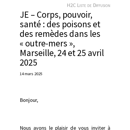
e
H2C Liste de Diffusion
r
JE – Corps, pouvoir,
santé : des poisons et
des remèdes dans les
« outre-mers »,
Marseille, 24 et 25 avril
2025
14 mars 2025
Bonjour,
Nous avons le plaisir de vous inviter à