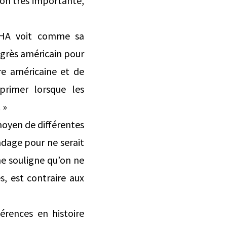
ion très importante,
AHA voit comme sa
ngrès américain pour
ire américaine et de
xprimer lorsque les
 »
moyen de différentes
ndage pour ne serait
ne souligne qu’on ne
s, est contraire aux
rences en histoire