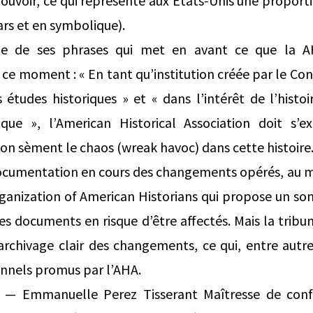
ouvoir, ce qui représente aux Etats-Unis une proport
rs et en symbolique).
une de ses phrases qui met en avant ce que la 
 ce moment : « En tant qu’institution créée par le Co
études historiques » et « dans l’intérêt de l’histo
ique », l’American Historical Association doit s’e
ion sèment le chaos (wreak havoc) dans cette histoire.
 documentation en cours des changements opérés, au 
’Organization of American Historians qui propose un so
les documents en risque d’être affectés. Mais la tribu
n archivage clair des changements, ce qui, entre autre
onnels promus par l’AHA.
, — Emmanuelle Perez Tisserant Maîtresse de confé