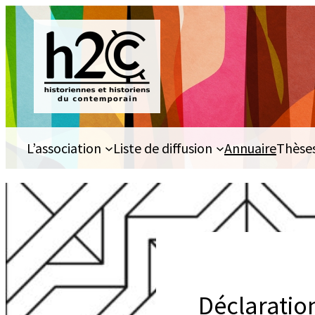
Aller
au
contenu
L’association
Liste de diffusion
Annuaire
Thèse
Déclaratio