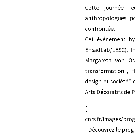
Cette journée réu
anthropologues, pou
confrontée.
Cet événement hyb
EnsadLab/LESC), I
Margareta von Osw
transformation , H
design et société” 
Arts Décoratifs de P
[ h
cnrs.fr/images/
| Découvrez le pro