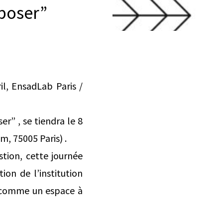
poser”
l, EnsadLab Paris /
r” , se tiendra le 8
m, 75005 Paris) .
tion, cette journée
ion de l’institution
e comme un espace à