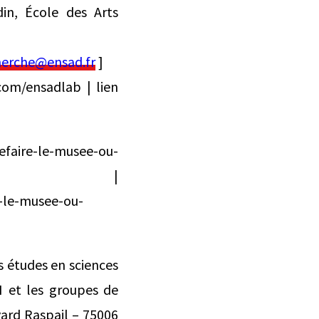
in, École des Arts
cherche@ensad.fr
]
.com/ensadlab | lien
faire-le-musee-ou-
aris-zoom/ |
-le-musee-ou-
 études en sciences
H et les groupes de
ard Raspail – 75006