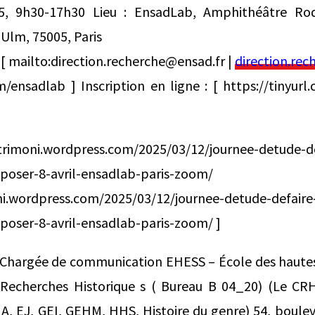
25, 9h30-17h30 Lieu : EnsadLab, Amphithéâtre Rod
’Ulm, 75005, Paris
 : [ mailto:direction.recherche@ensad.fr |
direction.re
om/ensadlab ] Inscription en ligne : [ https://tinyurl
imoni.wordpress.com/2025/03/12/journee-detude-de
recomposer-8-avril-ensadlab-p
ni.wordpress.com/2025/03/12/journee-detude-defaire
oser-8-avril-ensadlab-paris-zoom/ ]
hargée de communication EHESS – École des hautes
 Recherches Historique s ( Bureau B 04_20) (Le CR
A, EJ, GEI, GEHM, HHS, Histoire du genre) 54, boulev