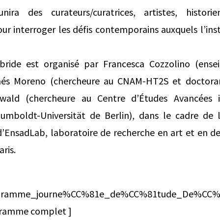
nira des curateurs/curatrices, artistes, histori
r interroger les défis contemporains auxquels l’ins
ride est organisé par Francesca Cozzolino (ensei
nés Moreno (chercheure au CNAM-HT2S et doctor
ald (chercheure au Centre d’Études Avancées in
umboldt-Universität de Berlin), dans le cadre de 
d’EnsadLab, laboratoire de recherche en art et en de
aris.
ttps://l
programme_journe%CC%81e_de%CC%81tude_De%CC%
gramme complet ]