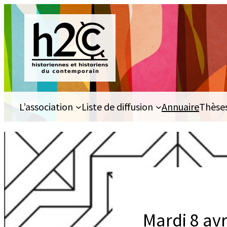
Aller
au
contenu
L’association
Liste de diffusion
Annuaire
Thèse
Mardi 8 avr