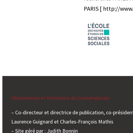
PARIS [ http://www.eh
Historiennes et Historiens du Contemporain
– Co-directeur et directrice de publication, co-président
Laurence Guignard et Charles-François Mathis
– Site géré par : Judith Bonnin