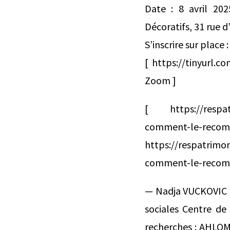
Date : 8 avril 20
Décoratifs, 31 rue d
S’inscrire sur place
[ https://tinyurl.c
Zoom ]
[ https://respatr
comment-le-
https://respatrimo
comment-le-recomp
— Nadja VUCKOVIC C
sociales Centre de
recherches : AHLOM