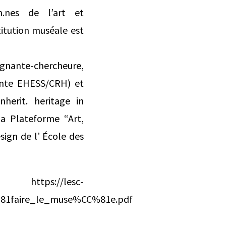
en.nes de l’art et
titution muséale est
gnante-chercheure,
ante EHESS/CRH) et
herit. heritage in
la Plateforme “Art,
sign de l’ École des
esc-
81faire_le_muse%CC%81e.pdf