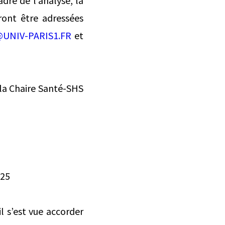
dre de l’analyse, la
ront être adressées
UNIV-PARIS1.FR
et
 la Chaire Santé-SHS
025
l s’est vue accorder