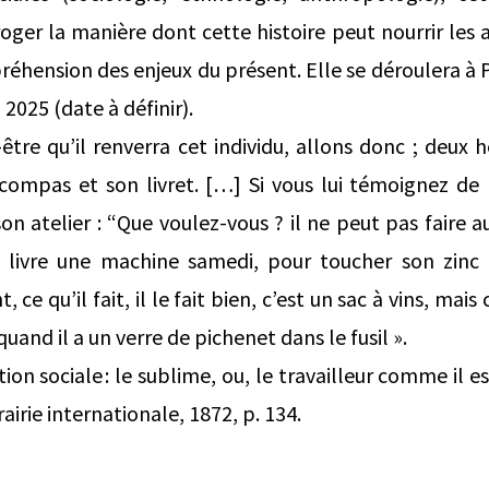
oger la manière dont cette histoire peut nourrir les 
éhension des enjeux du présent. Elle se déroulera à P
n 2025 (date à définir).
tre qu’il renverra cet individu, allons donc ; deux h
compas et son livret. […] Si vous lui témoignez de l
n atelier : “Que voulez-vous ? il ne peut pas faire a
il livre une machine samedi, pour toucher son zinc 
, ce qu’il fait, il le fait bien, c’est un sac à vins, mai
and il a un verre de pichenet dans le fusil ».
ion sociale : le sublime, ou, le travailleur comme il es
rairie internationale, 1872, p. 134.