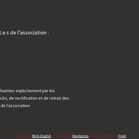
.e.s de l’association :
fournies explicitement par les
cès, de rectification et de retrait des
e l’association.
Site créé par
MLN-Digital
, propulsé par
Wordpress
, basé sur le thème
Frost
.