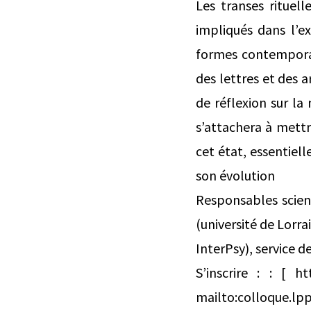
Les transes rituell
impliqués dans l’ex
formes contemporai
des lettres et des a
de réflexion sur la
s’attachera à mettr
cet état, essentiel
son évolution
Responsables scient
(université de Lorra
InterPsy), service d
S’inscrire : : [ h
mailto:colloque.l