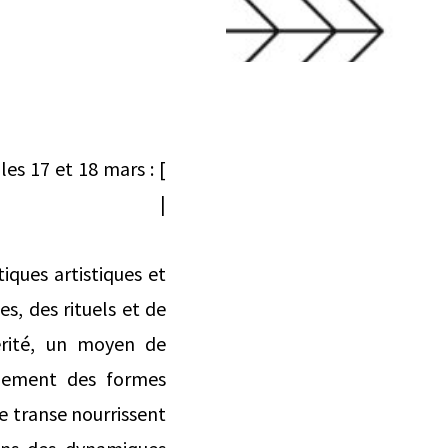
les 17 et 18 mars : [
s-et-cultures |
iques artistiques et
es, des rituels et de
térité, un moyen de
llement des formes
 transe nourrissent