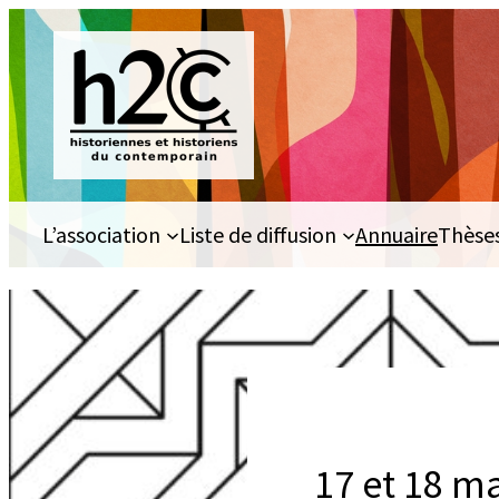
Aller
au
contenu
L’association
Liste de diffusion
Annuaire
Thèse
17 et 18 ma