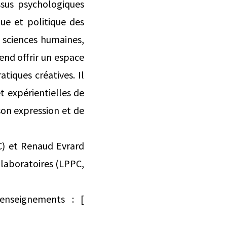
essus psychologiques
que et politique des
 sciences humaines,
tend offrir un espace
tiques créatives. Il
t expérientielles de
son expression et de
PC) et Renaud Evrard
x laboratoires (LPPC,
 Renseignements : [