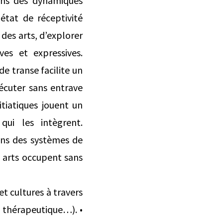
 dans des dynamiques
tat de réceptivité
 des arts, d’explorer
ves et expressives.
e transe facilite un
xécuter sans entrave
nitiatiques jouent un
qui les intègrent.
ans des systèmes de
s arts occupent sans
t cultures à travers
e, thérapeutique…). •