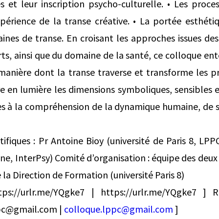
es et leur inscription psycho-culturelle. • Les proc
périence de la transe créative. • La portée esthéti
nes de transe. En croisant les approches issues des
rts, ainsi que du domaine de la santé, ce colloque en
 manière dont la transe traverse et transforme les pra
e en lumière les dimensions symboliques, sensibles e
les à la compréhension de la dynamique humaine, de 
ifiques : Pr Antoine Bioy (université de Paris 8, LP
ine, InterPsy) Comité d’organisation : équipe des deu
e la Direction de Formation (université Paris 8)
ttps://urlr.me/YQgke7 | https://urlr.me/YQgke7 ]
ppc@gmail.com |
colloque.lppc@gmail.com
]