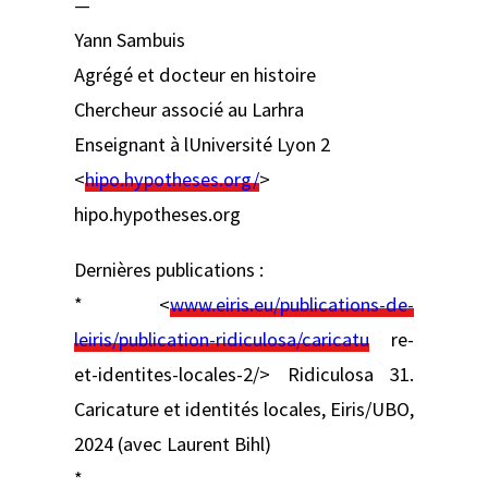
—
Yann Sambuis
Agrégé et docteur en histoire
Chercheur associé au Larhra
Enseignant à lUniversité Lyon 2
<
hipo.hypotheses.org/
>
hipo.hypotheses.org
Dernières publications :
* <
www.eiris.eu/publications-de-
leiris/publication-ridiculosa/caricatu
re-
et-identites-locales-2/> Ridiculosa 31.
Caricature et identités locales, Eiris/UBO,
2024 (avec Laurent Bihl)
*