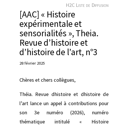
e
H2C Liste de Diffusion
r
[AAC] « Histoire
expérimentale et
sensorialités », Theia.
Revue d’histoire et
d’histoire de l’art, n°3
28 février 2025
Chères et chers collègues,
Théia. Revue dhistoire et dhistoire de
l’art lance un appel à contributions pour
son 3e numéro (2026), numéro
thématique intitulé « Histoire