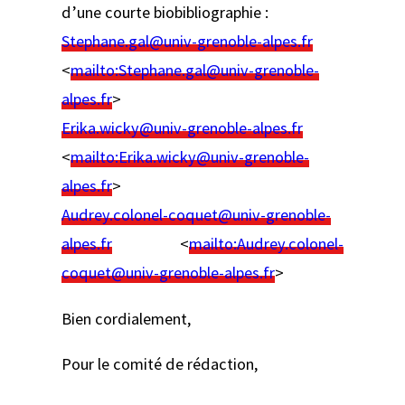
d’une courte biobibliographie :
Stephane.gal@univ-grenoble-alpes.fr
<
mailto:
Stephane.gal@univ-grenoble-
alpes.fr
>
Erika.wicky@univ-grenoble-alpes.fr
<
mailto:
Erika.wicky@univ-grenoble-
alpes.fr
>
Audrey.colonel-coquet@univ-grenoble-
alpes.fr
<
mailto:
Audrey.colonel-
coquet@univ-grenoble-alpes.fr
>
Bien cordialement,
Pour le comité de rédaction,