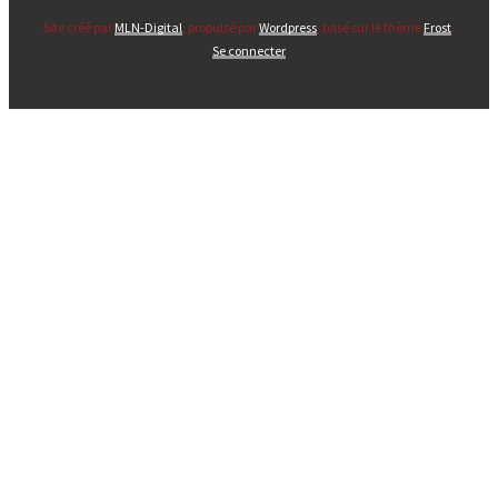
Site créé par
MLN-Digital
, propulsé par
Wordpress
, basé sur le thème
Frost
.
Se connecter