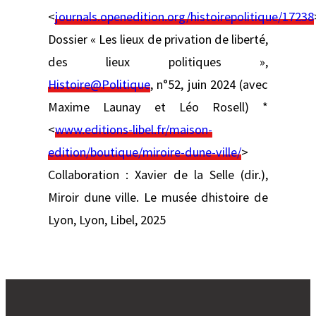
<
journals.openedition.org/histoirepolitique/17238
Dossier « Les lieux de privation de liberté,
des lieux politiques »,
Histoire@Politique
, n°52, juin 2024 (avec
Maxime Launay et Léo Rosell) *
<
www.editions-libel.fr/maison-
edition/boutique/miroire-dune-ville/
>
Collaboration : Xavier de la Selle (dir.),
Miroir dune ville. Le musée dhistoire de
Lyon, Lyon, Libel, 2025