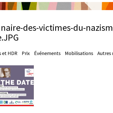
nnaire-des-victimes-du-nazism
e.JPG
s et HDR
Prix
Événements
Mobilisations
Autres 