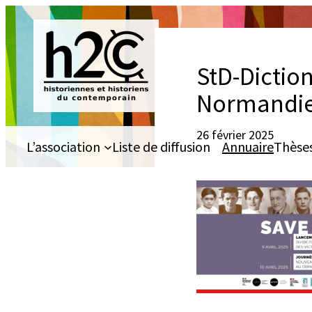
Aller
au
contenu
StD-Dictio
Normandi
26 février 2025
L’association
Liste de diffusion
Annuaire
Thèse