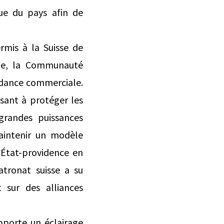
ue du pays afin de
rmis à la Suisse de
nne, la Communauté
dance commerciale.
isant à protéger les
 grandes puissances
aintenir un modèle
’État-providence en
tronat suisse a su
 sur des alliances
pporte un éclairage