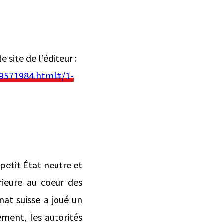
 site de l’éditeur :
19571984.html#/1-
petit État neutre et
rieure au coeur des
nat suisse a joué un
ement, les autorités