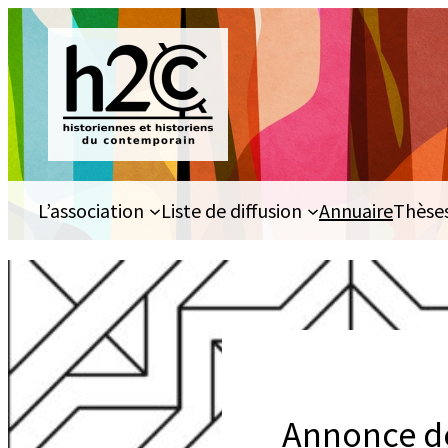
Aller
au
contenu
L’association
Liste de diffusion
Annuaire
Thèse
Annonce de