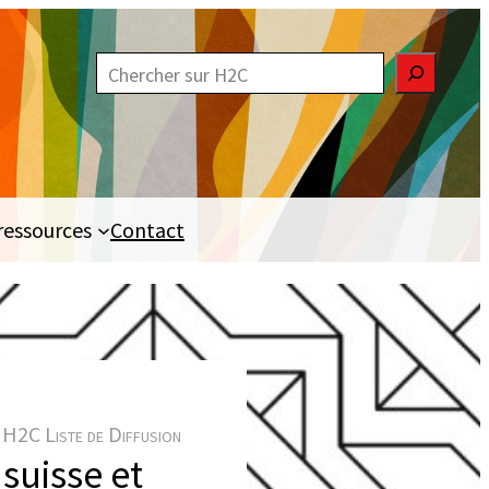
R
e
c
h
e
ressources
Contact
r
c
h
e
r
H2C Liste de Diffusion
suisse et