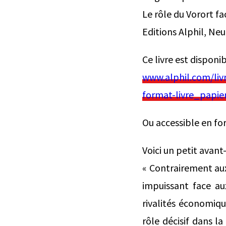
Le rôle du Vorort f
Editions Alphil, Ne
Ce livre est disponi
www.alphil.com/liv
format-livre_papie
Ou accessible en for
Voici un petit avant
« Contrairement aux
impuissant face au
rivalités économiqu
rôle décisif dans l