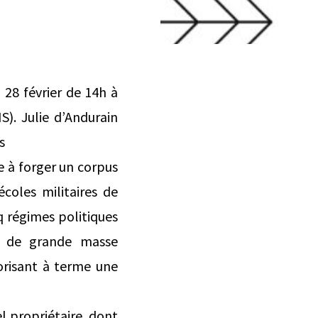
28 février de 14h à
). Julie d’Andurain
s
e à forger un corpus
écoles militaires de
q régimes politiques
s de grande masse
orisant à terme une
l propriétaire, dont