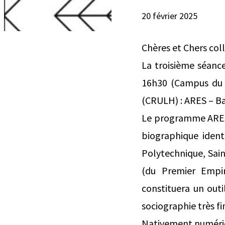
20 février 2025
Chères et Chers col
La troisième séanc
16h30 (Campus du S
(CRULH) : ARES – B
Le programme ARES –
biographique identi
Polytechnique, Sain
(du Premier Empi
constituera un out
sociographie très fin
Nativement numériqu