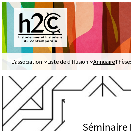
Aller
au
contenu
L’association
Liste de diffusion
Annuaire
Thèse
Séminaire 