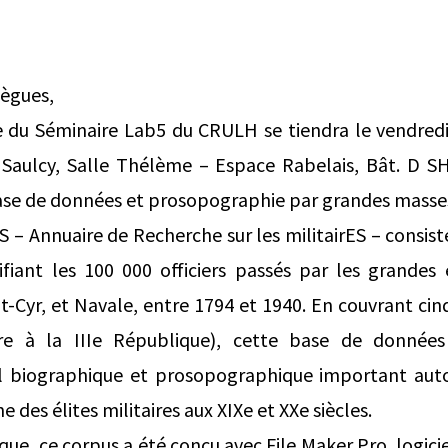
lègues,
e du Séminaire Lab5 du CRULH se tiendra le vendredi 
aulcy, Salle Thélème – Espace Rabelais, Bât. D SHS
ase de données et prosopographie par grandes masse
 Annuaire de Recherche sur les militairES – consist
fiant les 100 000 officiers passés par les grandes 
t-Cyr, et Navale, entre 1794 et 1940. En couvrant cin
re à la IIIe République), cette base de donnée
il biographique et prosopographique important aut
e des élites militaires aux XIXe et XXe siècles.
e, ce corpus a été conçu avec File Maker Pro, logicie