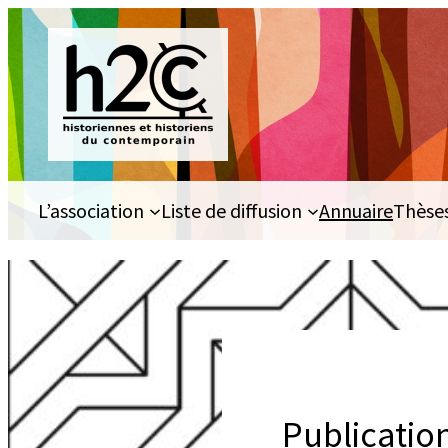
Aller
au
contenu
L’association
Liste de diffusion
Annuaire
Thèse
Publication