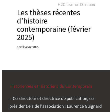
e
H2C Liste de Diffusion
r
Les thèses récentes
d’histoire
contemporaine (février
2025)
10 février 2025
Historiennes et Historiens du Contemporain
– Co-directeur et directrice de publication, co-
président.e.s de l’association : Laurence Guignard