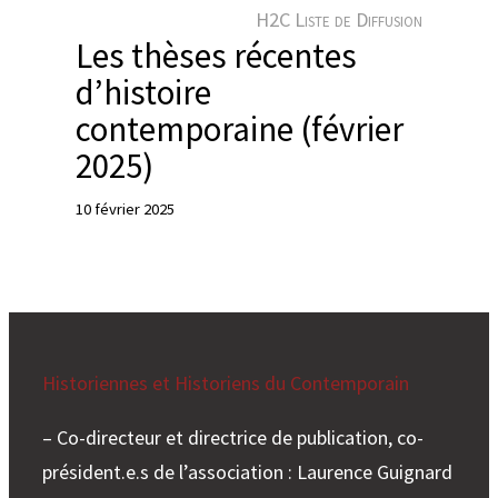
e
H2C Liste de Diffusion
r
Les thèses récentes
d’histoire
contemporaine (février
2025)
10 février 2025
Historiennes et Historiens du Contemporain
– Co-directeur et directrice de publication, co-
président.e.s de l’association : Laurence Guignard