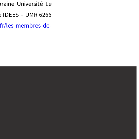
raine Université Le
re IDEES – UMR 6266
.fr/les-membres-de-