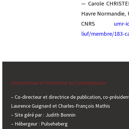
— Carole CHRISTEN 
Havre Normandie, U
CNRS
umr-id
liuf/membre/183-ca
Historiennes et Historiens du Contemporain
– Co-directeur et directrice de publication, co-président
Laurence Guignard et Charles-François Mathis
– Site géré par : Judith Bonnin
– Hébergeur : Pulseheberg