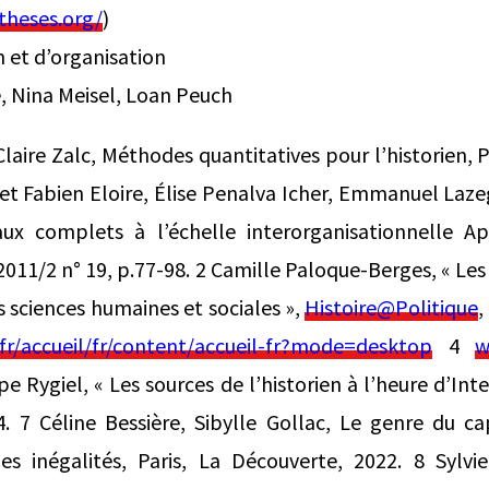
theses.org/
)
 et d’organisation
, Nina Meisel, Loan Peuch
Claire Zalc, Méthodes quantitatives pour l’historien, 
 et Fabien Eloire, Élise Penalva Icher, Emmanuel Laze
aux complets à l’échelle interorganisationnelle Ap
 2011/2 n° 19, p.77-98. 2 Camille Paloque-Berges, « Le
 sciences humaines et sociales »,
Histoire@Politique
,
f.fr/accueil/fr/content/accueil-fr?mode=desktop
4
w
pe Rygiel, « Les sources de l’historien à l’heure d’In
4. 7 Céline Bessière, Sibylle Gollac, Le genre du c
les inégalités, Paris, La Découverte, 2022. 8 Sylvie