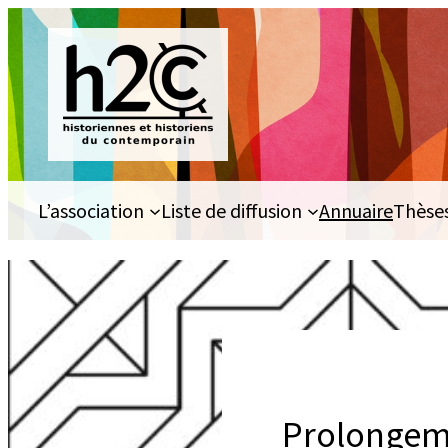
Aller
au
contenu
L’association
Liste de diffusion
Annuaire
Thèse
Prolongeme