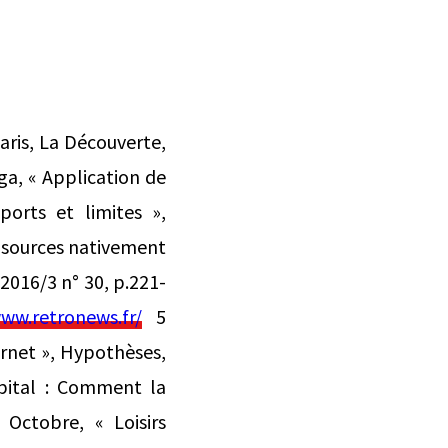
Paris, La Découverte,
ga, « Application de
ports et limites »,
s sources nativement
 2016/3 n° 30, p.221-
ww.retronews.fr/
5
ternet », Hypothèses,
apital : Comment la
 Octobre, « Loisirs