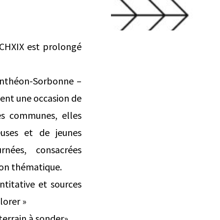
 CHXIX est prolongé
 Panthéon-Sorbonne –
tuent une occasion de
es communes, elles
euses et de jeunes
urnées, consacrées
ion thématique.
antitative et sources
lorer »
terrain à sonder»