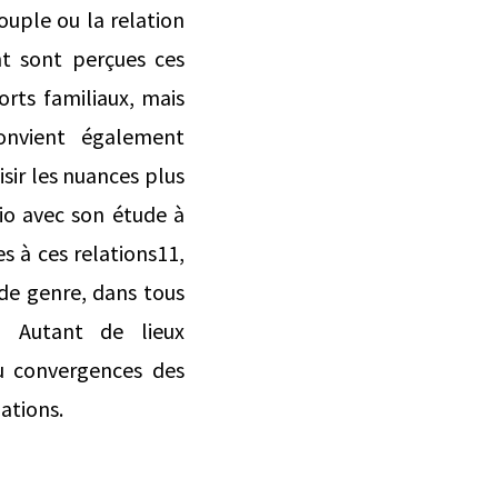
ouple ou la relation
ont sont perçues ces
rts familiaux, mais
onvient également
isir les nuances plus
io avec son étude à
s à ces relations11,
 de genre, dans tous
n… Autant de lieux
u convergences des
ations.