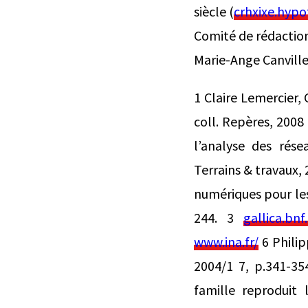
siècle (
crhxixe.hypo
Comité de rédaction
Marie-Ange Canville
1 Claire Lemercier, 
coll. Repères, 2008
l’analyse des rése
Terrains & travaux,
numériques pour les
244. 3
gallica.bn
www.ina.fr/
6 Philip
2004/1 7, p.341-35
famille reproduit 