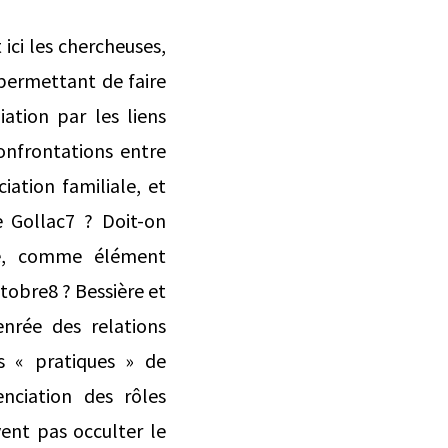
 ici les chercheuses,
 permettant de faire
iation par les liens
onfrontations entre
iation familiale, et
e Gollac7 ? Doit-on
ale, comme élément
tobre8 ? Bessière et
nrée des relations
es « pratiques » de
enciation des rôles
vent pas occulter le