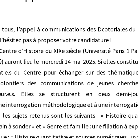
t tous, l’appel à communications des Dcotoriales du
 N’hésitez pas à proposer votre candidature !
Centre d’Histoire du XIXe siècle (Université Paris 1
 auront lieu le mercredi 14 mai 2025. Si elles consti
ant.e.s du Centre pour échanger sur des thématiqu
 volontiers des communications de jeunes cherch
eur.e.s. Elles se structurent en deux demi-jo
ne interrogation méthodologique et à une interrogat
 les sujets retenus sont les suivants : « Histoire qu
in à sonder » et « Genre et famille : une filiation à exp
e : « Histoire quantitative et sources numériques, un 