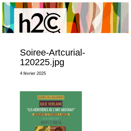
Aller
au
contenu
Soiree-Artcurial-
R
120225.jpg
e
4 février 2025
c
h
e
r
c
h