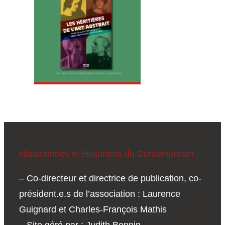
e
r
Historiennes et Historiens du Contemporain
– Co-directeur et directrice de publication, co-
président.e.s de l’association : Laurence
Guignard et Charles-François Mathis
– Site géré par : Judith Bonnin