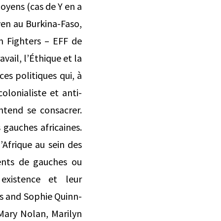
es organisations ont pu avoir avec les régimes se proclamant « révolutionnaires » dans une perspective socialiste, panafricaine, voire marxiste-léniniste, depuis Nkrumah jusqu’à Sankara en passant par l’Ethiopie (Tebebu, 2008 ; Zewde, 2014) ou encore la Tanzanie (Tordoff & Mazrui, 1972 ; Melchiorre, 2020). Enfin, on pourrait aussi s’interroger dans quelle mesure ces forces de gauche qui existaient dans la clandestinité ont pu jouer un rôle dans le processus d’ouverture et de mise en place de systèmes multipartisans dans les années 1990 (Koné, 1998). Il va de soi que la liste de ces questionnements n’est pas limitative et vise surtout à suggérer des pistes de réflexion. En combinant l’histoire sociale et l’histoire politique, il s’agit de mettre en lumière l’existence et le développement de mouvements, de partis, peu voire pas étudiés que ce soit sur le plan de leurs idéologies ou de leurs pratiques (Blum & alii, 2018 ; Bianchini, Sylla & Zeilig, 2023) mais aussi de figures militantes moins connues ou très peu étudiées en tant qu’acteurs politiques, comme dans le cas de Cheikh Anta Diop (Boukari Yabara & Mourre, 2023). Sur le plan de l’histoire sociale, il faudrait tenter de donner un aperçu de l’implantation de ces partis ou mouvements au sein de la société, en posant notamment des questions telles que celle de l’implantation de ces partis se réclamant du mouvement ouvrier dans le prolétariat urbain et rural (Fall & alii, 2001) ou encore celle de la place des femmes dans ces mouvements de gauche (Abassade, 2021) ou éventuellement celle d’autres catégories : « ethniques », « raciales » « confessionnelles » (Beckman, 2022). Une autre démarche intéressante sur le plan de l’histoire politique voire de la sociologie politique serait de se pencher sur les relations entre ces formations de gauche et d’autres mouvements sociaux comme les mouvements étudiants, comme dans le cas du Niger (Smirnova, 2015) ou de la jeunesse du Congo (Kiriakou, 2019). Enfin, il sera toujours utile de procéder à un inventaire et une analyse des pratiques militantes