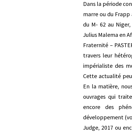
Dans la période contemporaine, que ce soit à travers des mouvements citoyens (cas de Y en a marre ou du Frapp au Sénégal, de la Lucha au Congo-RDC, du Balai citoyen au Burkina-Faso, du M- 62 au Niger, etc.) ou des partis panafricains ( Economic Freedom Fighters – EFF de Julius Malema en Afrique du Sud, Patriotes Africains du Sénégal pour le Travail, l’Éthique et la Fraternité – PASTEF d’Ousmane Sonko), sont apparues de nouvelles forces politiques qui, à travers leur hétérogénéité, s’inscrivent néanmoins dans l’héritage anticolonialiste et anti-impérialiste des mouvements de gauche auquel ce numéro de RHC entend se consacrer. Cette actualité peut inciter à un regard rétrospectif sur l’histoire de ces gauches africaines. En la matière, nous partons du constat de la place encore limitée de l’Afrique au sein des ouvrages qui traitent à l’échelle mondiale de l’histoire des mouvements de gauches ou encore des phénomènes de contestation qui ont nourri leur existence et leur développement (voir quelques chapitres in : Norman Naimark, Silvio Pons and Sophie Quinn-Judge, 2017 ou encore in : Chen Jian, Martin Klimke, Masha Kirasirova, Mary Nolan, Marilyn Young and Joanna Waley-Cohen, 2019). Néanmoins, depuis les années 1970, dans le sillage de la décolonisation, on s’est intéressé aux différentes idéologies se réclamant du socialisme, alors fort répandues sur le continent africain, qu’il s’agisse des différentes variantes du « socialisme africain » ou encore de celle du « socialisme scientifique » se revendiquant de la pensée de Marx et de Lénine (Bénot, 1972). Parmi ces derniers, les régimes se revendiquant du marxisme-léninisme, ont été parfois qualifiés d’afromarxistes (Arnold Hughes, 1992) ou d’afrocommunistes (Ottaway & Ottaway, 1986). D’autres travaux, des plus classiques aux plus récents, ont examiné les relations entre les courants panafricanistes et les organisations communistes (Padmore, 1958 ; Adi, 2013 ; Adi, 2018). Au-delà de ces clivages historiques, depuis quelques années, on a commencé à faire un inventaire de ces gauches que l’