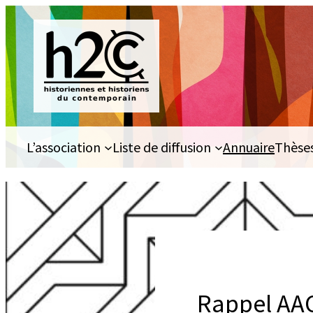
Aller
au
contenu
L’association
Liste de diffusion
Annuaire
Thèse
Rappel AAC,