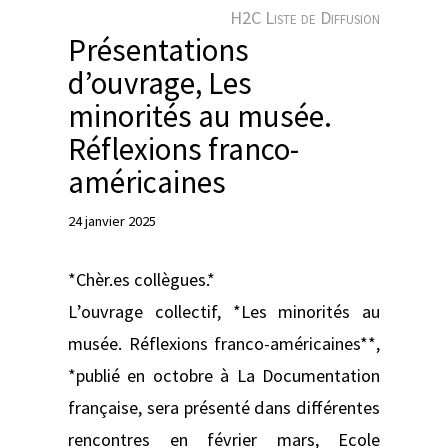
e
H2C Liste de Diffusion
r
Présentations
d’ouvrage, Les
minorités au musée.
Réflexions franco-
américaines
24 janvier 2025
*Chèr.es collègues.*
L’ouvrage collectif, *Les minorités au
musée. Réflexions franco-américaines**,
*publié en octobre à La Documentation
française, sera présenté dans différentes
rencontres en février mars, Ecole