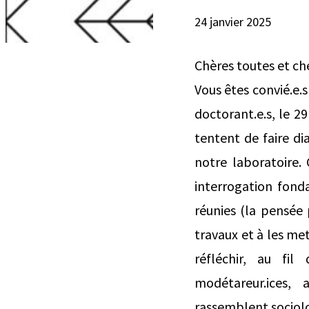
24 janvier 2025
Chères toutes et ch
Vous êtes convié.e.
doctorant.e.s, le 2
tentent de faire di
notre laboratoire.
interrogation fonda
réunies (la pensée 
travaux et à les me
réfléchir, au fil
modétareur.ices, 
rassemblent sociolo