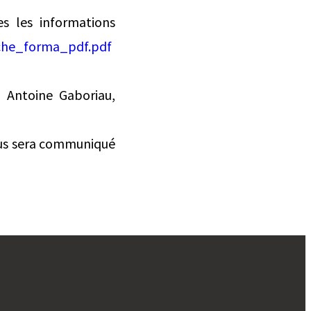
es les informations
fiche_forma_pdf.pdf
, Antoine Gaboriau,
 vous sera communiqué