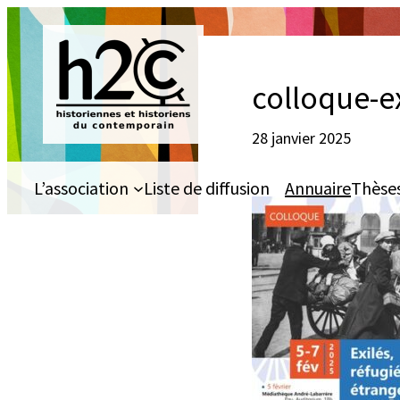
Aller
au
contenu
colloque-ex
28 janvier 2025
L’association
Liste de diffusion
Annuaire
Thèse