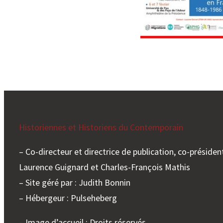
Historiennes et Historiens du Contemporain
– Co-directeur et directrice de publication, co-président
Laurence Guignard et Charles-François Mathis
– Site géré par : Judith Bonnin
– Hébergeur : Pulseheberg
– Image d’accueil : Droits réservés.