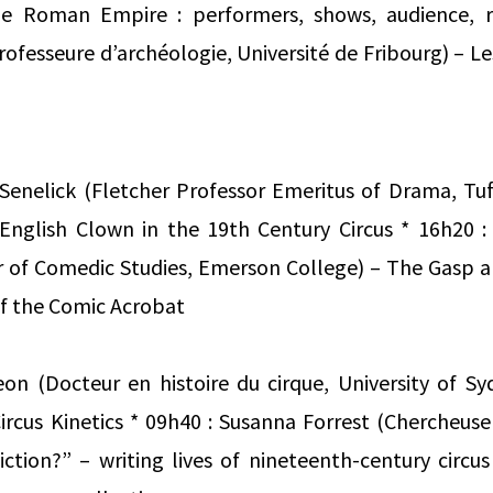
he Roman Empire : performers, shows, audience, r
ofesseure d’archéologie, Université de Fribourg) – L
Senelick (Fletcher Professor Emeritus of Drama, Tuf
English Clown in the 19th Century Circus * 16h20
or of Comedic Studies, Emerson College) – The Gasp
of the Comic Acrobat
eon (Docteur en histoire du cirque, University of S
ircus Kinetics * 09h40 : Susanna Forrest (Chercheuse
fiction?” – writing lives of nineteenth-century cir