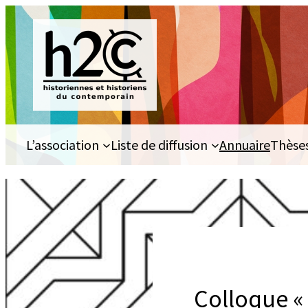
Aller
au
contenu
L’association
Liste de diffusion
Annuaire
Thèse
Colloque « 