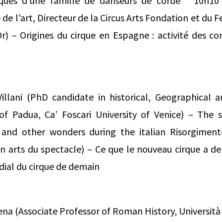
tiques d’une famille de danseurs de corde * 10h10
 de l’art, Directeur de la Circus Arts Fondation et du F
Or) – Origines du cirque en Espagne : activité des 
Villani (PhD candidate in historical, Geographical 
 of Padua, Ca’ Foscari University of Venice) – The 
, and other wonders during the italian Risorgimen
n arts du spectacle) – Ce que le nouveau cirque a d
dial du cirque de demain
Arena (Associate Professor of Roman History, Universit