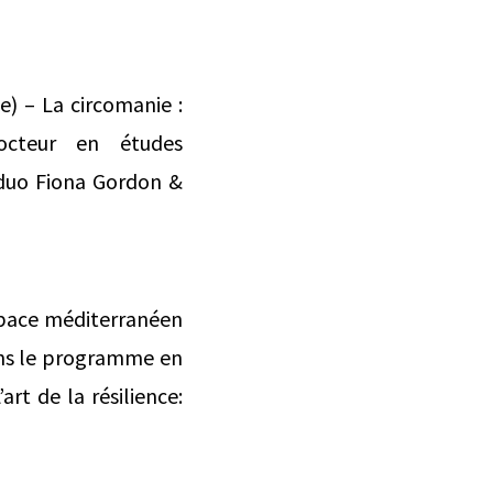
e) – La circomanie :
octeur en études
e duo Fiona Gordon &
espace méditerranéen
ans le programme en
rt de la résilience: