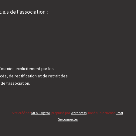
.e.s de l’association :
fournies explicitement par les
cès, de rectification et de retrait des
e l’association.
Site créé par
MLN-Digital
, propulsé par
Wordpress
, basé sur le thème
Frost
.
Se connecter