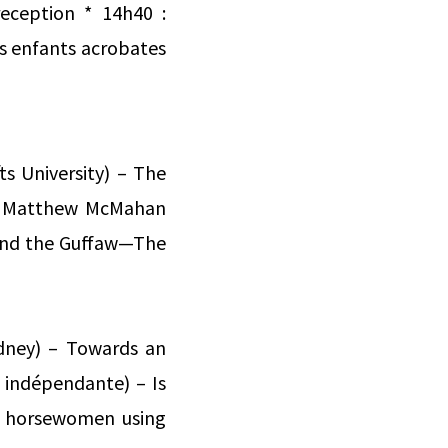
eception * 14h40 :
es enfants acrobates
ts University) – The
 : Matthew McMahan
 and the Guffaw—The
ydney) – Towards an
 indépendante) – Is
cus horsewomen using