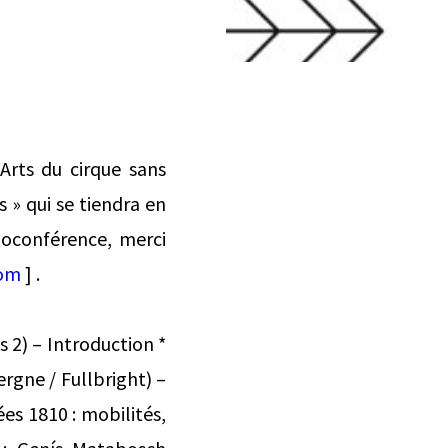
Arts du cirque sans
s » qui se tiendra en
isioconférence, merci
com
] .
s 2) – Introduction *
ergne / Fullbright) –
es 1810 : mobilités,