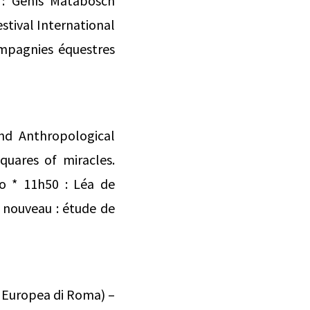
 : Genís Matabosch
estival International
compagnies équestres
and Anthropological
squares of miracles.
to * 11h50 : Léa de
e nouveau : étude de
à Europea di Roma) –