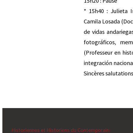
15h20 : Pause
* 15h40 : Julieta 
Camila Losada (Doct
de vidas andariega
fotográficos, mem
(Professeur en hist
integración nacional
Sincères salutations
Historiennes et Historiens du Contemporain