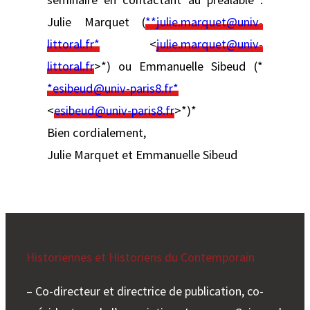
Julie Marquet (
**julie.marquet@univ-
littoral.fr*
<
julie.marquet@univ-
littoral.fr
>*) ou Emmanuelle Sibeud (*
*esibeud@univ-paris8.fr*
<
esibeud@univ-paris8.fr
>*)*
Bien cordialement,
Julie Marquet et Emmanuelle Sibeud
Historiennes et Historiens du Contemporain
– Co-directeur et directrice de publication, co-