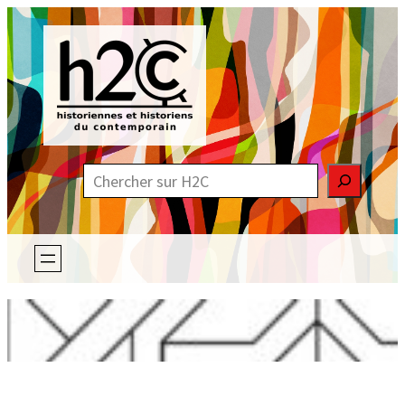
Aller
au
contenu
R
e
c
h
e
r
c
h