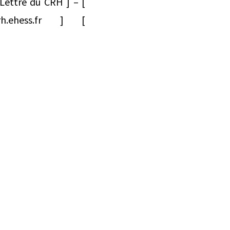
 Lettre du CRH ] – [
crh.ehess.fr ] [