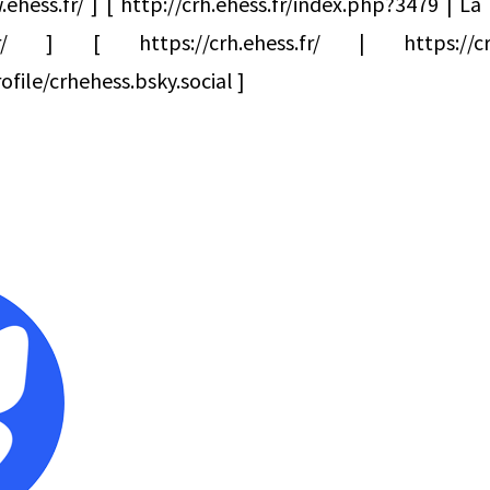
ehess.fr/ ] [ http://crh.ehess.fr/index.php?3479 | La
s.fr/ ] [ https://crh.ehess.fr/ | https://
file/crhehess.bsky.social ]