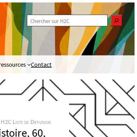
R
e
c
h
e
ressources
Contact
r
c
h
e
r
H2C Liste de Diffusion
stoire, 60,