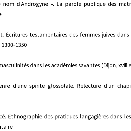
e nom d’Androgyne ». La parole publique des matr
e
t. Écritures testamentaires des femmes juives dans l
 1300-1350
masculinités dans les académies savantes (Dijon, xviii e
re d’une spirite glossolale. Relecture d’un chap
rcé. Ethnographie des pratiques langagières dans le
taire