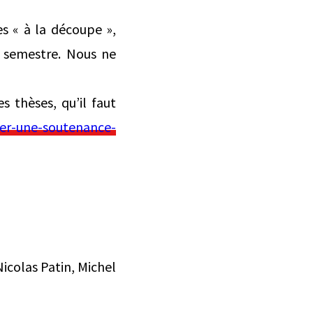
es « à la découpe »,
 semestre. Nous ne
 thèses, qu’il faut
ler-une-soutenance-
icolas Patin, Michel