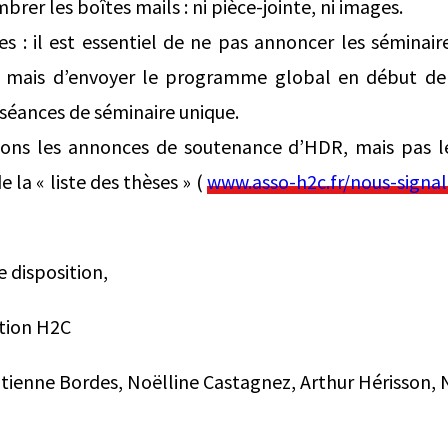
rer les boîtes mails : ni pièce-jointe, ni images.
es : il est essentiel de ne pas annoncer les séminair
, mais d’envoyer le programme global en début de
 séances de séminaire unique.
usons les annonces de soutenance d’HDR, mais pas les
e la « liste des thèses » (
www.asso-h2c.fr/nous-signa
e disposition,
tion H2C
ienne Bordes, Noëlline Castagnez, Arthur Hérisson, N