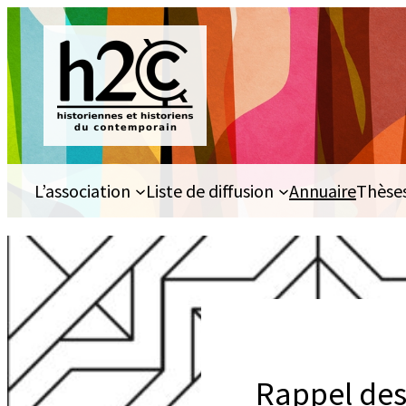
Aller
au
contenu
L’association
Liste de diffusion
Annuaire
Thèse
Rappel des 