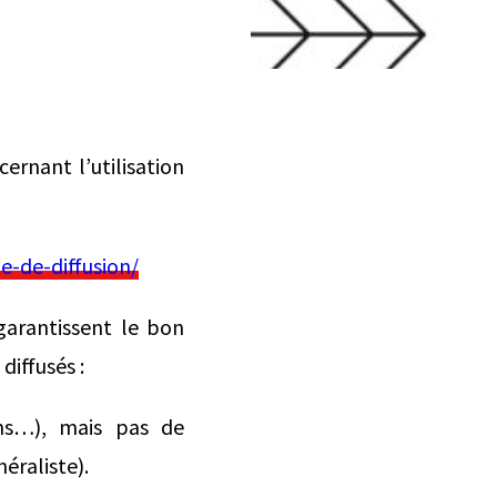
ernant l’utilisation
e-de-diffusion/
garantissent le bon
iffusés :
ions…), mais pas de
éraliste).