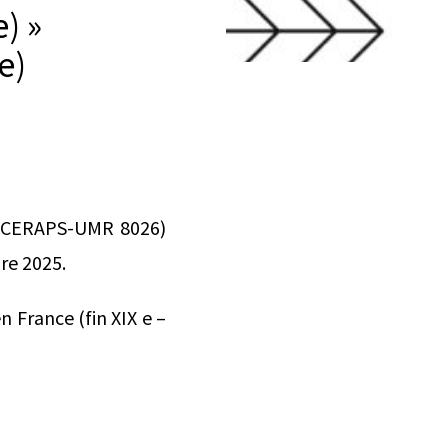
e) »
e)
29, CERAPS-UMR 8026)
bre 2025.
n France (fin XIX e –