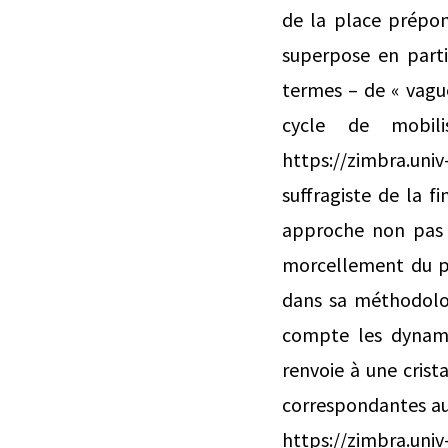
de la place prépo
superpose en parti
termes – de « vag
cycle de mobili
https://zimbra.uni
suffragiste de la 
approche non pas p
morcellement du pr
dans sa méthodolo
compte les dynami
renvoie à une crist
correspondantes aux
https://zimbra.univ-l