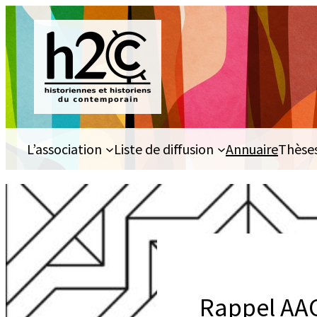
Aller
au
contenu
L’association
Liste de diffusion
Annuaire
Thèse
Rappel AAC