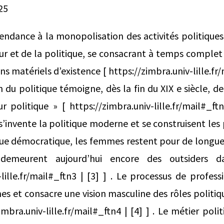
25
ndance à la monopolisation des activités politiques
our et de la politique, se consacrant à temps complet 
ns matériels d’existence [ https://zimbra.univ-lille.fr/m
n du politique témoigne, dès la fin du XIX e siècle, d
 politique » [ https://zimbra.univ-lille.fr/mail#_ftn2
nvente la politique moderne et se construisent les
ique démocratique, les femmes restent pour de longu
 demeurent aujourd’hui encore des outsiders 
lille.fr/mail#_ftn3 | [3] ] . Le processus de profess
s et consacre une vision masculine des rôles politiqu
imbra.univ-lille.fr/mail#_ftn4 | [4] ] . Le métier poli