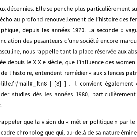
ux décennies. Elle se penche plus particulièrement su
e écho au profond renouvellement de l’histoire des 
aphique, depuis les années 1970. La seconde « vagu
onciation des pesanteurs d’une société encore marqu
sculine, nous rappelle tant la place réservée aux abs
e depuis le XIX e siècle, que l’influence des women s
 de l’histoire, entendent remédier « aux silences pat
-lille.fr/mail#_ftn8 | [8] ] . Il convient égalemen
nder studies dès les années 1980, particulièrement 
.
e rappeler que la vision du « métier politique » par l
n cadre chronologique qui, au-delà de sa nature émi