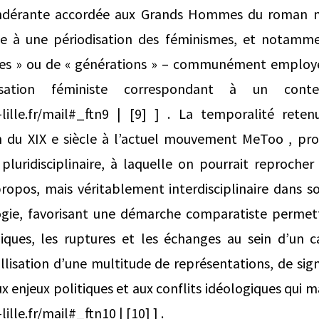
ndérante accordée aux Grands Hommes du roman nat
e à une périodisation des féminismes, et notamme
ues » ou de « générations » – communément employé
sation féministe correspondant à un contex
v-lille.fr/mail#_ftn9 | [9] ] . La temporalité re
fin du XIX e siècle à l’actuel mouvement MeToo , pro
luridisciplinaire, à laquelle on pourrait reprocher
opos, mais véritablement interdisciplinaire dans s
gie, favorisant une démarche comparatiste permet
ques, les ruptures et les échanges au sein d’un c
allisation d’une multitude de représentations, de sign
 enjeux politiques et aux conflits idéologiques qui m
ille.fr/mail#_ftn10 | [10] ] .