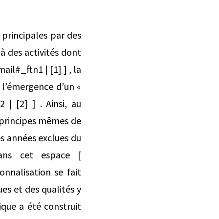
 principales par des
à des activités dont
ail#_ftn1 | [1] ] , la
e l’émergence d’un «
 | [2] ] . Ainsi, au
 principes mêmes de
es années exclues du
dans cet espace [
ionnalisation se fait
es et des qualités y
tique a été construit