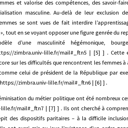
mmes et valorise des compétences, des savoir-faire
ialisation masculine. Au-delà de leur exclusion de
 femmes se sont vues de fait interdire l’apprentissa
e », tout en se voyant opposer une figure genrée du re
èle d’une masculinité hégémonique, bourge
tps://zimbra.univ-lille.fr/mail#_ftn5 | [5] ] . Cette 
core sur les difficultés que rencontrent les femmes à 
 comme celui de président de la République par e
ttps://zimbra.univ-lille.fr/mail#_ftn6 | [6] ] .
féminisation du métier politique ont été nombreux ce
lille.fr/mail#_ftn7 | [7] ] . Ils ont cherché à compre
it des dispositifs paritaires – à la difficile inclu