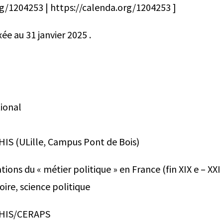
rg/1204253 | https://calenda.org/1204253 ]
xée au 31 janvier 2025 .
ional
RHIS (ULille, Campus Pont de Bois)
ions du « métier politique » en France (fin XIX e – XXI e
oire, science politique
IRHIS/CERAPS