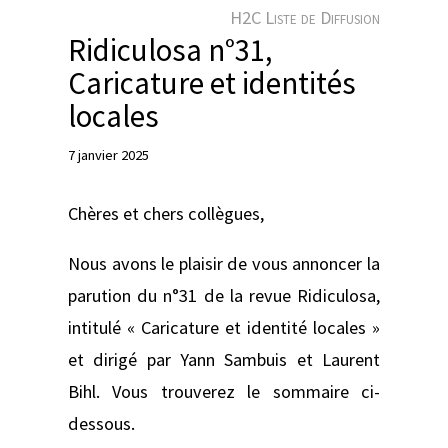
e
H2C Liste de Diffusion
r
Ridiculosa n°31,
Caricature et identités
locales
7 janvier 2025
Chères et chers collègues,
Nous avons le plaisir de vous annoncer la
parution du n°31 de la revue Ridiculosa,
intitulé « Caricature et identité locales »
et dirigé par Yann Sambuis et Laurent
Bihl. Vous trouverez le sommaire ci-
dessous.