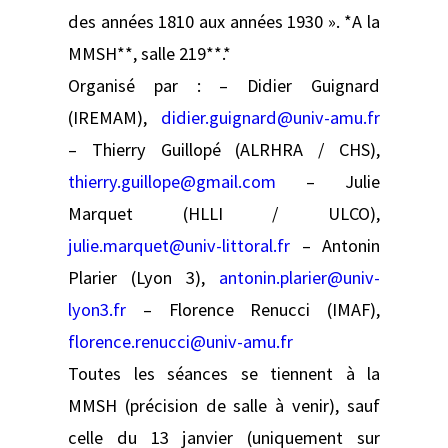
des années 1810 aux années 1930 ». *A la
MMSH**, salle 219**.*
Organisé par : – Didier Guignard
(IREMAM),
didier.guignard@univ-amu.fr
– Thierry Guillopé (ALRHRA / CHS),
thierry.guillope@gmail.com
– Julie
Marquet (HLLI / ULCO),
julie.marquet@univ-littoral.fr
– Antonin
Plarier (Lyon 3),
antonin.plarier@univ-
lyon3.fr
– Florence Renucci (IMAF),
florence.renucci@univ-amu.fr
Toutes les séances se tiennent à la
MMSH (précision de salle à venir), sauf
celle du 13 janvier (uniquement sur