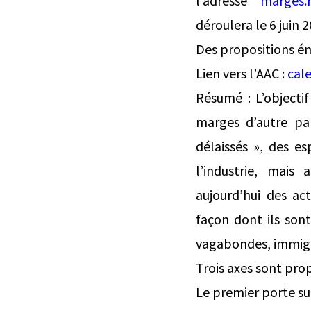
l’adresse
marges.
déroulera le 6 juin
Des propositions ém
Lien vers l’AAC :
cal
Résumé : L’objecti
marges d’autre par
délaissés », des e
l’industrie, mais 
aujourd’hui des ac
façon dont ils sont
vagabondes, immigré
Trois axes sont prop
Le premier porte sur