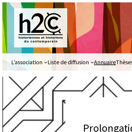
Aller
au
contenu
L’association
Liste de diffusion
Annuaire
Thèse
Prolongatio