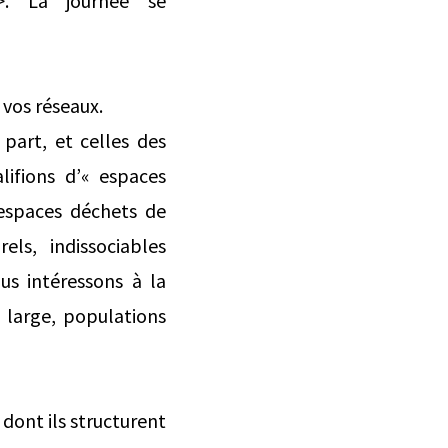
>. La journée se
 vos réseaux.
part, et celles des
lifions d’« espaces
 espaces déchets de
els, indissociables
us intéressons à la
s large, populations
 dont ils structurent