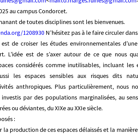
ruines@gmail.com
<
mailto:
marges.ruines@gmail.com
 2025 au campus Condorcet.
anant de toutes disciplines sont les bienvenues.
enda.org/1208930
N’hésitez pas à le faire circuler dans
f est de croiser les études environnementales d’une 
t. L’idée est de s’axer autour de ce que nous qua
spaces considérés comme inutilisables, incluant les
aussi les espaces sensibles aux risques dits natur
tivités anthropiques. Plus particulièrement, nous no
 investis par des populations marginalisées, au sen
es ou déviantes, du XIXe au XXIe siècle.
osés :
 la production de ces espaces délaissés et la manière