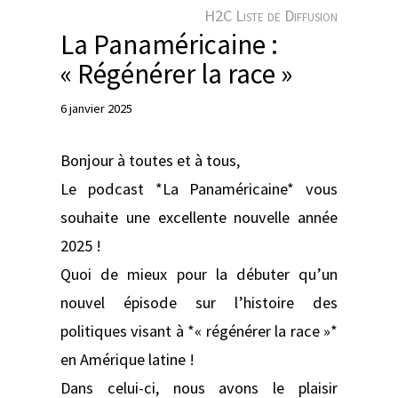
e
H2C Liste de Diffusion
r
La Panaméricaine :
« Régénérer la race »
6 janvier 2025
Bonjour à toutes et à tous,
Le podcast *La Panaméricaine* vous
souhaite une excellente nouvelle année
2025 !
Quoi de mieux pour la débuter qu’un
nouvel épisode sur l’histoire des
politiques visant à *« régénérer la race »*
en Amérique latine !
Dans celui-ci, nous avons le plaisir