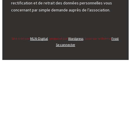
rectification et de retrait des données personnelles vous
concernant par simple demande auprès de l’association.
Site créé par
MLN-Digital
, propulsé par
Wordpress
, basé sur le thème
Frost
.
Se connecter