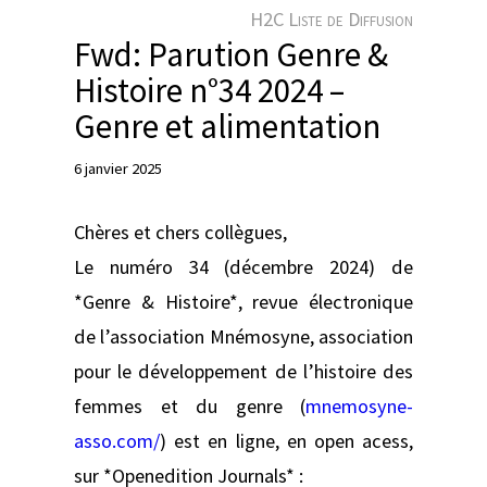
e
H2C Liste de Diffusion
r
Fwd: Parution Genre &
Histoire n°34 2024 –
Genre et alimentation
6 janvier 2025
Chères et chers collègues,
Le numéro 34 (décembre 2024) de
*Genre & Histoire*, revue électronique
de l’association Mnémosyne, association
pour le développement de l’histoire des
femmes et du genre (
mnemosyne-
asso.com/
) est en ligne, en open acess,
sur *Openedition Journals* :