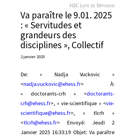
e
H2C Liste de Diffusion
r
Va paraître le 9.01. 2025
: « Servitudes et
grandeurs des
disciplines », Collectif
2 janvier 2025
De: « Nadja Vuckovic »
<
nadja.vuckovic@ehess.fr
> À:
« doctorants-crh » <
doctorants-
crh@ehess.fr
>, « vie-scientifique » <
vie-
scientifique@ehess.fr
>, « tlcrh »
<
tlcrh@ehess.fr
> Envoyé: Jeudi 2
Janvier 2025 16:33:19 Objet: Va paraître