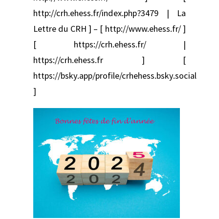
http://crh.ehess.fr/index.php?3479 | La
Lettre du CRH ] – [ http://www.ehess.fr/ ]
[ https://crh.ehess.fr/ |
https://crh.ehess.fr ] [
https://bsky.app/profile/crhehess.bsky.social
]