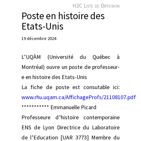
e
H2C Liste de Diffusion
r
Poste en histoire des
Etats-Unis
19 décembre 2024
L’UQÀM (Université du Québec à
Montréal) ouvre un poste de professeur-
e en histoire des Etats-Unis
La fiche de poste est consutable ici:
www.rhu.uqam.ca/AffichageProfs/21108107.pdf
*********** Emmanuelle Picard
Professeure d’histoire contemporaine
ENS de Lyon Directrice du Laboratoire
de l’Education [UAR 3773] Membre du