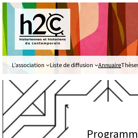
Aller
au
contenu
L’association
Liste de diffusion
Annuaire
Thèse
Programme 