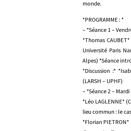
monde.
*PROGRAMME : *
– *Séance 1 – Vendre
*Thomas CAUBET* (E
Université Paris N
Alpes) *Séance intr
*Discussion :* *Isa
(LARSH – UPHF)
– *Séance 2 – Mardi 
*Léo LAGLENNE* (CHS
lieu commun : le cas
*Florian PIETRON* (