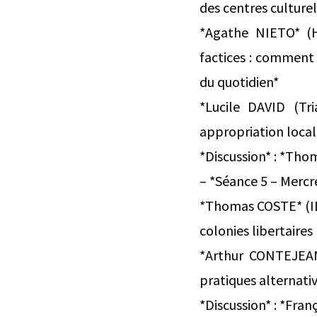
des centres culturel
*Agathe NIETO* (H
factices : comment l
du quotidien*
*Lucile DAVID (Tr
appropriation local
*Discussion* : *Tho
– *Séance 5 – Mercre
*Thomas COSTE* (IDH
colonies libertaires
*Arthur CONTEJEAN 
pratiques alternative
*Discussion* : *Fra