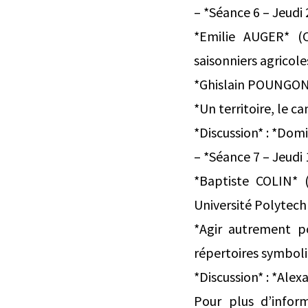
– *Séance 6 – Jeudi
*Emilie AUGER* (C
saisonniers agricol
*Ghislain POUNGON
*Un territoire, le 
*Discussion* : *Dom
– *Séance 7 – Jeudi 
*Baptiste COLIN* 
Université Polytec
*Agir autrement po
répertoires symboli
*Discussion* : *Ale
Pour plus d’infor