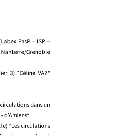
(Labex PasP – ISP –
s Nanterre/Grenoble
lier 3) *Céline VAZ*
circulations dans un
 » d’Amiens*
e) *Les circulations