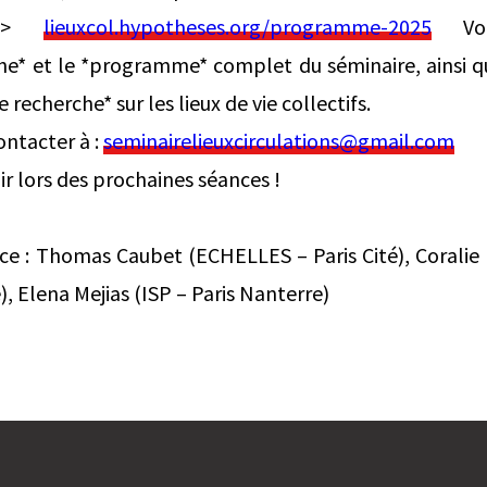
>
lieuxcol.hypotheses.org/programme-2025
Vou
he* et le *programme* complet du séminaire, ainsi q
 recherche* sur les lieux de vie collectifs.
ntacter à :
seminairelieuxcirculations@gmail.com
oir lors des prochaines séances !
ice : Thomas Caubet (ECHELLES – Paris Cité), Corali
), Elena Mejias (ISP – Paris Nanterre)