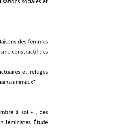
isations sociales et
*Maisons des femmes
isme constructif des
ctuaires et refuges
mains/animaux*
mbre à soi » ; des
on féministes. Étude