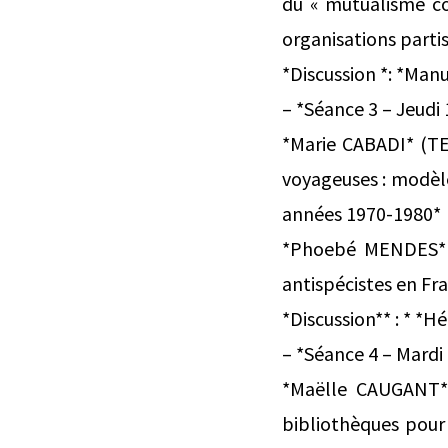
du « mutualisme con
organisations parti
*Discussion *: *Ma
– *Séance 3 – Jeudi 
*Marie CABADI* (TE
voyageuses : modèle
années 1970-1980*
*Phoebé MENDES* (I
antispécistes en F
*Discussion** : * *H
– *Séance 4 – Mardi
*Maëlle CAUGANT* 
bibliothèques pour 