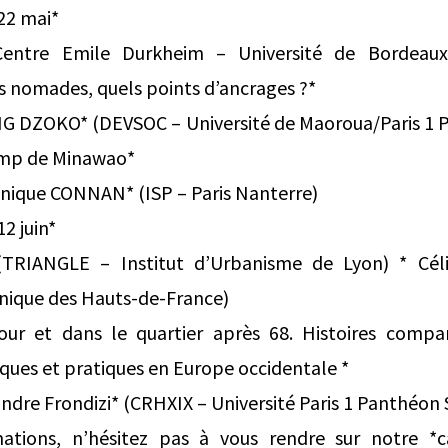
 22 mai*
entre Emile Durkheim – Université de Bordeaux)
es nomades, quels points d’ancrages ?*
G DZOKO* (DEVSOC – Université de Maoroua/Paris 1 
camp de Minawao*
inique CONNAN* (ISP – Paris Nanterre)
12 juin*
(TRIANGLE – Institut d’Urbanisme de Lyon) * Cé
hnique des Hauts-de-France)
ur et dans le quartier après 68. Histoires compa
ques et pratiques en Europe occidentale *
xandre Frondizi* (CRHXIX – Université Paris 1 Panthéo
mations, n’hésitez pas à vous rendre sur notre *c