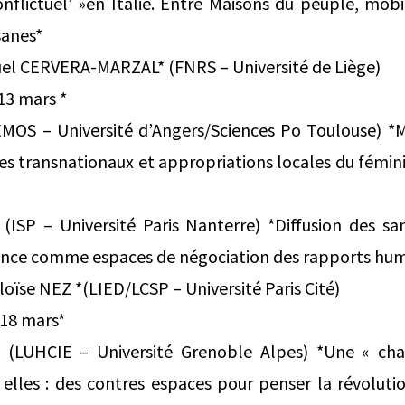
flictuel’ »en Italie. Entre Maisons du peuple, mobil
sanes*
nuel CERVERA-MARZAL* (FNRS – Université de Liège)
13 mars *
MOS – Université d’Angers/Sciences Po Toulouse) 
s transnationaux et appropriations locales du fémin
SP – Université Paris Nanterre) *Diffusion des san
rance comme espaces de négociation des rapports hu
éloïse NEZ *(LIED/LCSP – Université Paris Cité)
 18 mars*
(LUHCIE – Université Grenoble Alpes) *Une « cha
elles : des contres espaces pour penser la révoluti