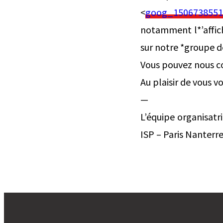
<
goog_1506738551
notamment l*’affic
sur notre *groupe de
Vous pouvez nous co
Au plaisir de vous v
—
L’équipe organisatr
ISP – Paris Nanterre