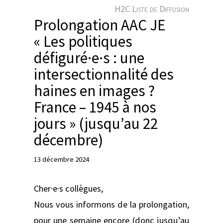
e
H2C Liste de Diffusion
r
Prolongation AAC JE
« Les politiques
défiguré·e·s : une
intersectionnalité des
haines en images ?
France – 1945 à nos
jours » (jusqu’au 22
décembre)
13 décembre 2024
Cher·e·s collègues,
Nous vous informons de la prolongation,
pour une semaine encore (donc jusqu’au