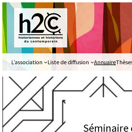
Aller
au
contenu
L’association
Liste de diffusion
Annuaire
Thèse
Séminaire 