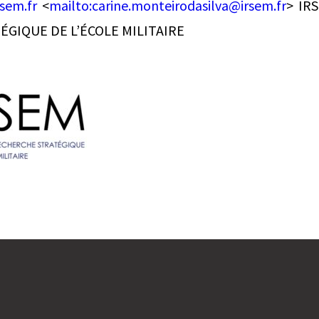
sem.fr
<
mailto:
carine.monteirodasilva@irsem.fr
> IR
GIQUE DE L’ÉCOLE MILITAIRE