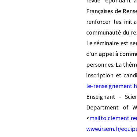
revue répondant a
Françaises de Rense
renforcer les ini
communauté du ren
Le séminaire est sem
d’un appel à commun
personnes. La théma
inscription et cand
le-renseignement.
Enseignant – Scien
Department of W
<
mailto:
clement.re
www.irsem.fr/equip