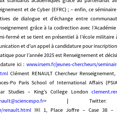
ux standards académiques grâce au partenariat av
ignement et de Cyber (EFRC) ; – enfin, ce séminaire 
tiatives de dialogue et d’échange entre communau
seignement grâce à la codirection avec l’Académie
i-fermé et se tient en présentiel à l’école militaire à P
ication et d’un appel à candidature pour inscription 
tique pour l’année 2025 est Renseignement et décisio
idature ici :
www.irsem.fr/jeunes-chercheurs/seminair
html
Clément RENAULT Chercheur Renseignement, G
ces-Po Paris School of International Affairs (PSIA
ar Studies – King’s College London
clement.re
nault@sciencespo.fr
> | Twitter: @K
e/renault.html
￼ 1, Place Joffre – Case 38 – 