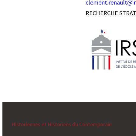
clement.renault@ir
RECHERCHE STRATÉ
Historiennes et Historiens du Contemporain