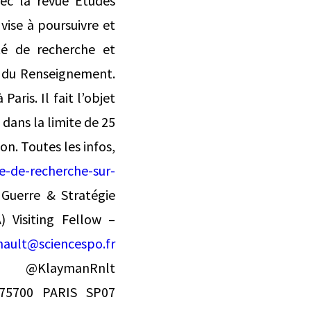
ec la revue Études
vise à poursuivre et
té de recherche et
 du Renseignement.
aris. Il fait l’objet
dans la limite de 25
n. Toutes les infos,
e-de-recherche-sur-
uerre & Stratégie
) Visiting Fellow –
nault@sciencespo.fr
laymanRnlt
75700 PARIS SP07