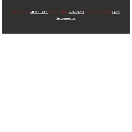
Site créé par
MLN-Digital
, propulsé par
Wordpress
, basé sur le thème
Frost
.
Se connecter