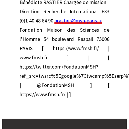
Bénédicte RASTIER Chargée de mission
Direction Recherche International +33
(0)1 40 48 64 90
brastier@msh-paris.fr
Fondation Maison des Sciences de
l’Homme 54 boulevard Raspail 75006
PARIS [ https://www.fmsh.fr/ |
www.fmsh.fr ] | [
https://twitter.com/FondationMSH?
ref_src=twsrc%5Egoogle%7Ctwcamp%5Eserp%
| @FondationMSH ] [
https://www.fmsh.fr/ | ]