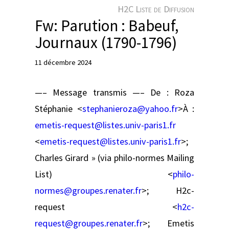
e
H2C Liste de Diffusion
r
Fw: Parution : Babeuf,
Journaux (1790-1796)
11 décembre 2024
—– Message transmis —– De : Roza
Stéphanie <
stephanieroza@yahoo.fr
>À :
emetis-request@listes.univ-paris1.fr
<
emetis-request@listes.univ-paris1.fr
>;
Charles Girard » (via philo-normes Mailing
List) <
philo-
normes@groupes.renater.fr
>; H2c-
request <
h2c-
request@groupes.renater.fr
>; Emetis