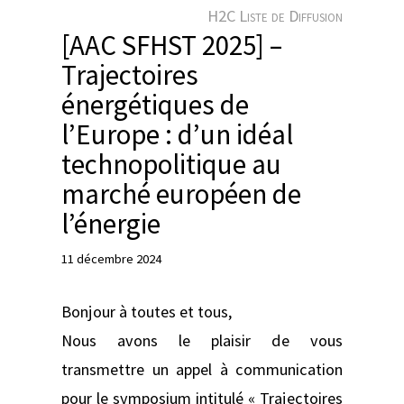
e
H2C Liste de Diffusion
r
[AAC SFHST 2025] –
Trajectoires
énergétiques de
l’Europe : d’un idéal
technopolitique au
marché européen de
l’énergie
11 décembre 2024
Bonjour à toutes et tous,
Nous avons le plaisir de vous
transmettre un appel à communication
pour le symposium intitulé « Trajectoires