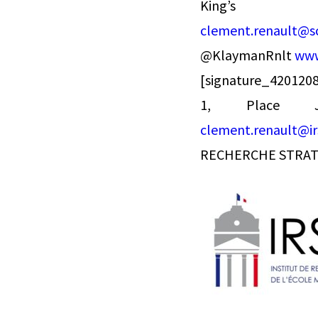
King
clement.renault@sc
@KlaymanRnlt
www
[signature_420120
1, Place 
clement.renault@ir
RECHERCHE STRATÉ