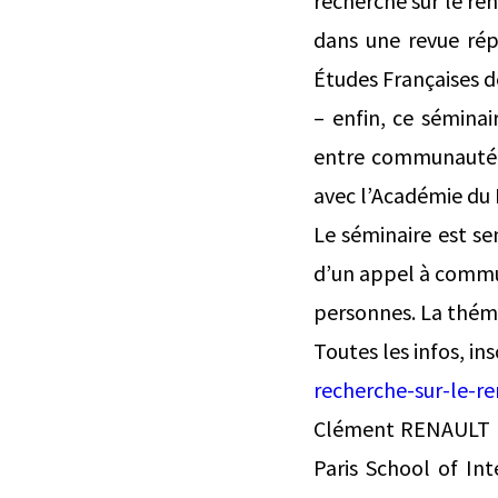
recherche sur le r
dans une revue rép
Études Françaises 
– enfin, ce séminai
entre communauté 
avec l’Académie du
Le séminaire est sem
d’un appel à commun
personnes. La thém
Toutes les infos, ins
recherche-sur-le-r
Clément RENAULT C
Paris School of Int