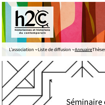
Aller
au
contenu
L’association
Liste de diffusion
Annuaire
Thèse
Séminaire 