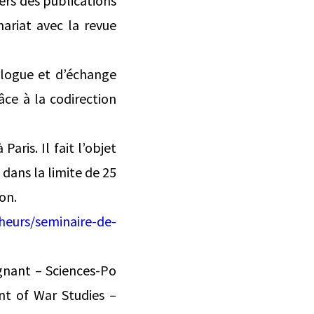
rs des publications
ariat avec la revue
ialogue et d’échange
e à la codirection
aris. Il fait l’objet
dans la limite de 25
on.
heurs/seminaire-de-
nant – Sciences-Po
ent of War Studies –