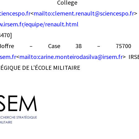
’s College L
iencespo.fr
<
mailto:
clement.renault@sciencespo.fr
>
.irsem.fr/equipe/renault.html
8470]
Joffre – Case 38 – 75700 
sem.fr
<
mailto:
carine.monteirodasilva@irsem.fr
> IRS
GIQUE DE L’ÉCOLE MILITAIRE