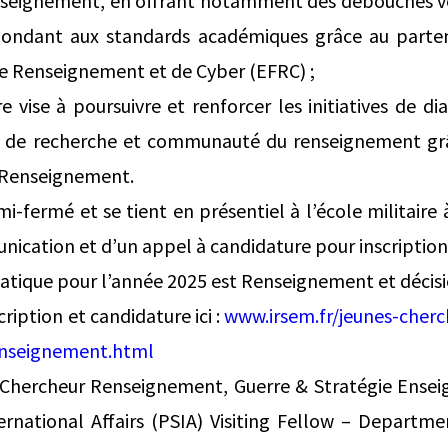
enseignement, en offrant notamment des débouchés ve
ondant aux standards académiques grâce au parten
de Renseignement et de Cyber (EFRC) ;
re vise à poursuivre et renforcer les initiatives de d
de recherche et communauté du renseignement grâc
 Renseignement.
i-fermé et se tient en présentiel à l’école militaire à P
ication et d’un appel à candidature pour inscription 
atique pour l’année 2025 est Renseignement et décisi
cription et candidature ici :
www.irsem.fr/jeunes-cherc
enseignement.html
hercheur Renseignement, Guerre & Stratégie Enseig
ernational Affairs (PSIA) Visiting Fellow – Departm