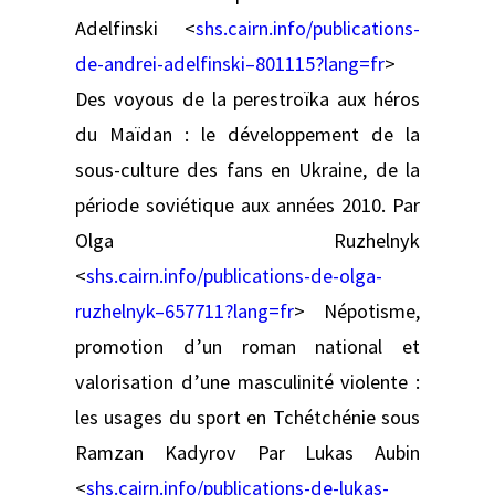
Adelfinski <
shs.cairn.info/publications-
de-andrei-adelfinski–801115?lang=fr
>
Des voyous de la perestroïka aux héros
du Maïdan : le développement de la
sous-culture des fans en Ukraine, de la
période soviétique aux années 2010. Par
Olga Ruzhelnyk
<
shs.cairn.info/publications-de-olga-
ruzhelnyk–657711?lang=fr
> Népotisme,
promotion d’un roman national et
valorisation d’une masculinité violente :
les usages du sport en Tchétchénie sous
Ramzan Kadyrov Par Lukas Aubin
<
shs.cairn.info/publications-de-lukas-